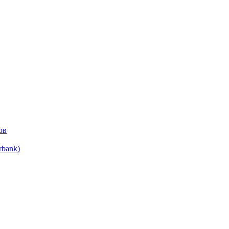
ов
bank)