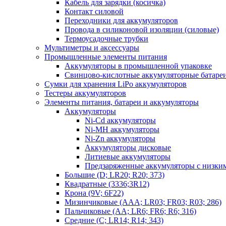
Кабель для зарядки (косичка)
Контакт силовой
Переходники для аккумуляторов
Провода в силиконовой изоляции (силовые)
Термоусадочные трубки
Мультиметры и аксессуары
Промышленные элементы питания
Аккумуляторы в промышленной упаковке
Свинцово-кислотные аккумуляторные батаре
Сумки для хранения LiPo аккумуляторов
Тестеры аккумуляторов
Элементы питания, батареи и аккумуляторы
Аккумуляторы
Ni-Cd аккумуляторы
Ni-MH аккумуляторы
Ni-Zn аккумуляторы
Аккумуляторы дисковые
Литиевые аккумуляторы
Предзаряженные аккумуляторы с низки
Большие (D; LR20; R20; 373)
Квадратные (3336;3R12)
Крона (9V; 6F22)
Мизинчиковые (AAA; LR03; FR03; R03; 286)
Пальчиковые (AA; LR6; FR6; R6; 316)
Средние (C; LR14; R14; 343)