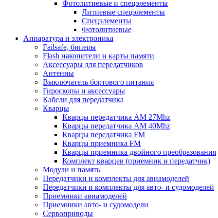
Фотолитиевые и спецэлементы
Литиевые спецэлементы
Спецэлементы
Фотолитиевые
Аппаратура и электроника
Failsafe, биперы
Flash накопители и карты памяти
Аксессуары для передатчиков
Антенны
Выключатель бортового питания
Гироскопы и аксессуары
Кабели для передатчика
Кварцы
Кварцы передатчика AM 27Mhz
Кварцы передатчика AM 40Mhz
Кварцы передатчика FM
Кварцы приемника FM
Кварцы приемника двойного преобразования
Комплект кварцев (приемник и передатчик)
Модули и память
Передатчики и комплекты для авиамоделей
Передатчики и комплекты для авто- и судомоделей
Приемники авиамоделей
Приемники авто- и судомодели
Сервоприводы