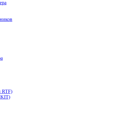
ера
мников
ра
ы RTF)
 KIT)