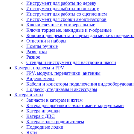
Инструмент для работы по дереву
Инструмент для работы по лексану
Инструмент для работы со сцеплением
Инструмент для сборки амортизаторов
Ключи свечные и универсальные
Ключи торцевые, накидные и г-образные
Коврики для ремонта и ящики дла мелких предмето
Отвертки и наборы
Помпы ручные
Развертки
Разное
Стенды и инструмент для настройки шасси
Камеры, подвесы и FPV
FPV, модули, передатчики, антенны
Видеокамеры
Кабели и конекторы подключения видеооборудован
Подвесы, стедикамы и аксессуары
Катера и яхты
Запчасти к катерам и яхтам
Катера для рыбалки с эхолотами и кормушками
Катера игрушки
Катера с ДВС
Катера с электродвигателем
Подводные лодки
Яхты