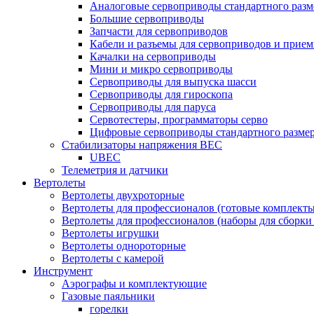
Аналоговые сервоприводы стандартного разм
Большие сервоприводы
Запчасти для сервоприводов
Кабели и разъемы для сервоприводов и прие
Качалки на сервоприводы
Мини и микро сервоприводы
Сервоприводы для выпуска шасси
Сервоприводы для гироскопа
Сервоприводы для паруса
Сервотестеры, программаторы серво
Цифровые сервоприводы стандартного разме
Стабилизаторы напряжения BEC
UBEC
Телеметрия и датчики
Вертолеты
Вертолеты двухроторные
Вертолеты для профессионалов (готовые комплект
Вертолеты для профессионалов (наборы для сборки
Вертолеты игрушки
Вертолеты однороторные
Вертолеты с камерой
Инструмент
Аэрографы и комплектующие
Газовые паяльники
горелки