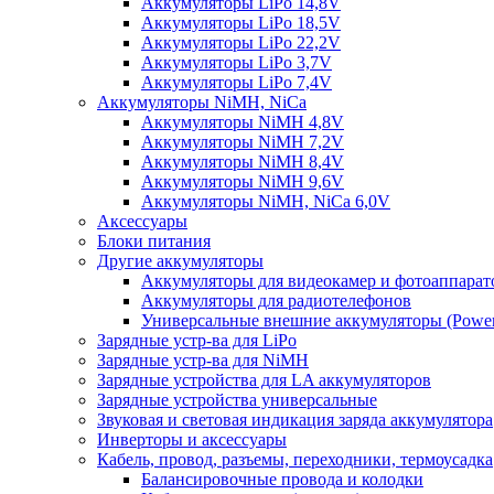
Аккумуляторы LiPo 14,8V
Аккумуляторы LiPo 18,5V
Аккумуляторы LiPo 22,2V
Аккумуляторы LiPo 3,7V
Аккумуляторы LiPo 7,4V
Аккумуляторы NiMH, NiCa
Аккумуляторы NiMH 4,8V
Аккумуляторы NiMH 7,2V
Аккумуляторы NiMH 8,4V
Аккумуляторы NiMH 9,6V
Аккумуляторы NiMH, NiCa 6,0V
Аксессуары
Блоки питания
Другие аккумуляторы
Аккумуляторы для видеокамер и фотоаппарат
Аккумуляторы для радиотелефонов
Универсальные внешние аккумуляторы (Power
Зарядные устр-ва для LiPo
Зарядные устр-ва для NiMH
Зарядные устройства для LA аккумуляторов
Зарядные устройства универсальные
Звуковая и световая индикация заряда аккумулятора
Инверторы и аксессуары
Кабель, провод, разъемы, переходники, термоусадка
Балансировочные провода и колодки