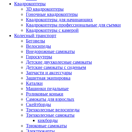
Квадрокоптеры
3D квадрокоптеры
Гоночные квадрокоптеры
Квадрокоптеры для начинающих
Квадрокоптеры профессиональные для съемки
Квадрокоптеры с камерой
Колесный транспорт
Беговелы
Велосипеды
Внедорожные самокаты
Гироскутеры
Детские двухколесные самокаты
Детские самокаты с сиденьем
Запчасти и аксессуары
Защитная экипировка
Каталки
Машинки педальные
Роликовые коньки
Самокаты для взрослых
Скейтборды
Трехколесные велосипеды
Трехколесные самокаты
кикборды
Трюковые самокаты
Электрокарты