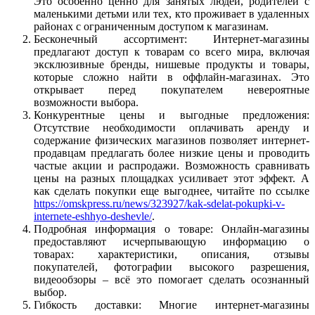
Это особенно ценно для занятых людей, родителей с
маленькими детьми или тех, кто проживает в удаленных
районах с ограниченным доступом к магазинам.
Бесконечный ассортимент: Интернет-магазины
предлагают доступ к товарам со всего мира, включая
эксклюзивные бренды, нишевые продукты и товары,
которые сложно найти в оффлайн-магазинах. Это
открывает перед покупателем невероятные
возможности выбора.
Конкурентные цены и выгодные предложения:
Отсутствие необходимости оплачивать аренду и
содержание физических магазинов позволяет интернет-
продавцам предлагать более низкие цены и проводить
частые акции и распродажи. Возможность сравнивать
цены на разных площадках усиливает этот эффект. А
как сделать покупки еще выгоднее, читайте по ссылке
https://omskpress.ru/news/323927/kak-sdelat-pokupki-v-
internete-eshhyo-deshevle/
.
Подробная информация о товаре: Онлайн-магазины
предоставляют исчерпывающую информацию о
товарах: характеристики, описания, отзывы
покупателей, фотографии высокого разрешения,
видеообзоры – всё это помогает сделать осознанный
выбор.
Гибкость доставки: Многие интернет-магазины