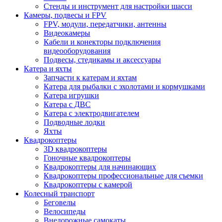
Стенды и инструмент для настройки шасси
Камеры, подвесы и FPV
FPV, модули, передатчики, антенны
Видеокамеры
Кабели и конекторы подключения
видеооборудования
Подвесы, стедикамы и аксессуары
Катера и яхты
Запчасти к катерам и яхтам
Катера для рыбалки с эхолотами и кормушками
Катера игрушки
Катера с ДВС
Катера с электродвигателем
Подводные лодки
Яхты
Квадрокоптеры
3D квадрокоптеры
Гоночные квадрокоптеры
Квадрокоптеры для начинающих
Квадрокоптеры профессиональные для съемки
Квадрокоптеры с камерой
Колесный транспорт
Беговелы
Велосипеды
Внедорожные самокаты