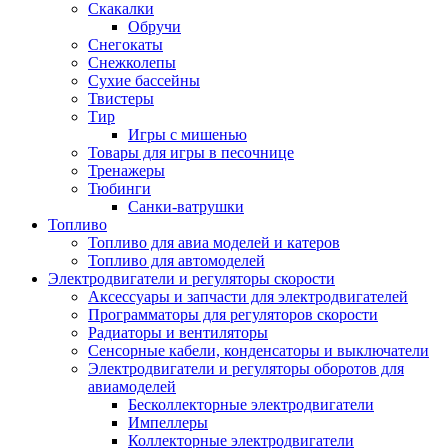
Скакалки
Обручи
Снегокаты
Снежколепы
Сухие бассейны
Твистеры
Тир
Игры с мишенью
Товары для игры в песочнице
Тренажеры
Тюбинги
Санки-ватрушки
Топливо
Топливо для авиа моделей и катеров
Топливо для автомоделей
Электродвигатели и регуляторы скорости
Аксессуары и запчасти для электродвигателей
Программаторы для регуляторов скорости
Радиаторы и вентиляторы
Сенсорные кабели, конденсаторы и выключатели
Электродвигатели и регуляторы оборотов для
авиамоделей
Бесколлекторные электродвигатели
Импеллеры
Коллекторные электродвигатели