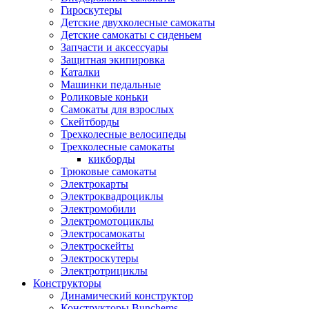
Гироскутеры
Детские двухколесные самокаты
Детские самокаты с сиденьем
Запчасти и аксессуары
Защитная экипировка
Каталки
Машинки педальные
Роликовые коньки
Самокаты для взрослых
Скейтборды
Трехколесные велосипеды
Трехколесные самокаты
кикборды
Трюковые самокаты
Электрокарты
Электроквадроциклы
Электромобили
Электромотоциклы
Электросамокаты
Электроскейты
Электроскутеры
Электротрициклы
Конструкторы
Динамический конструктор
Конструкторы Bunchems