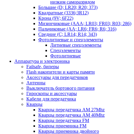
низким саморазрядом
Большие (D; LR20; R20; 373)
Квадратные (3336;3R12)
Крона (9V; 6F22)
Мизинчиковые (AAA; LR03; FR03; R03; 286)
Пальчиковые (AA; LR6; FR6; R6; 316)
Средние (C; LR14; R14; 343)
Фотолитиевые и спецэлементы
Литиевые спецэлементы
Спецэлементы
Фотолитиевые
Аппаратура и электроника
Failsafe, биперы
Flash накопители и карты памяти
Аксессуары для передатчиков
Антенны
Выключатель бортового питания
Гироскопы и аксессуары
Кабели для передатчика
Кварцы
Кварцы передатчика AM 27Mhz
Кварцы передатчика AM 40Mhz
Кварцы передатчика FM
Кварцы приемника FM
Кварцы приемника двойного