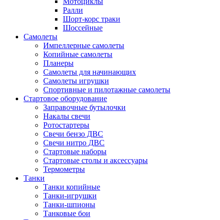
Мотоциклы
Ралли
Шорт-корс траки
Шоссейные
Самолеты
Импеллерные самолеты
Копийные самолеты
Планеры
Самолеты для начинающих
Самолеты игрушки
Спортивные и пилотажные самолеты
Стартовое оборудование
Заправочные бутылочки
Накалы свечи
Ротостартеры
Свечи бензо ДВС
Свечи нитро ДВС
Стартовые наборы
Стартовые столы и аксессуары
Термометры
Танки
Танки копийные
Танки-игрушки
Танки-шпионы
Танковые бои