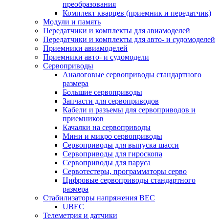
преобразования
Комплект кварцев (приемник и передатчик)
Модули и память
Передатчики и комплекты для авиамоделей
Передатчики и комплекты для авто- и судомоделей
Приемники авиамоделей
Приемники авто- и судомодели
Сервоприводы
Аналоговые сервоприводы стандартного
размера
Большие сервоприводы
Запчасти для сервоприводов
Кабели и разъемы для сервоприводов и
приемников
Качалки на сервоприводы
Мини и микро сервоприводы
Сервоприводы для выпуска шасси
Сервоприводы для гироскопа
Сервоприводы для паруса
Сервотестеры, программаторы серво
Цифровые сервоприводы стандартного
размера
Стабилизаторы напряжения BEC
UBEC
Телеметрия и датчики