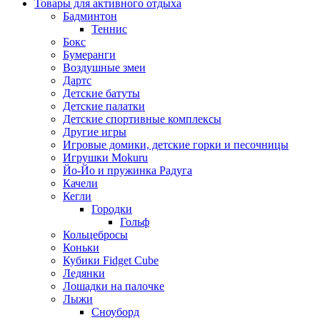
Товары для активного отдыха
Бадминтон
Теннис
Бокс
Бумеранги
Воздушные змеи
Дартс
Детские батуты
Детские палатки
Детские спортивные комплексы
Другие игры
Игровые домики, детские горки и песочницы
Игрушки Mokuru
Йо-Йо и пружинка Радуга
Качели
Кегли
Городки
Гольф
Кольцебросы
Коньки
Кубики Fidget Cube
Ледянки
Лошадки на палочке
Лыжи
Сноуборд