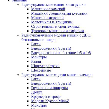
Машины
Радиоуправляемые машинки-игрушки
Машинки с камерой
Машинки с копийными кузовами
Машинки-игрушки
Мотоциклы и Трициклы
Строительная и спецтехника
Трюковые машинки и амфибии
Радиоуправляемые модели машин с ДВС,
бензиновые и нитро
Багги
Внедорожники (трагги)
Внедорожники на бензине 1:5 и 1:8
Монстры
Ралли
Шорт-корс траки
Шоссейные
Радиоуправляемые модели машин электро
Багги
Внедорожники (трагги)
Грузовики и прицепы
Дрифт
Краулеры и трофи
Модели Kyosho Mini-Z
Монстры