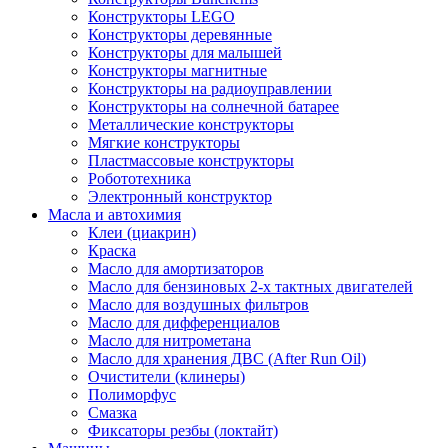
Конструкторы LEGO
Конструкторы деревянные
Конструкторы для малышей
Конструкторы магнитные
Конструкторы на радиоуправлении
Конструкторы на солнечной батарее
Металлические конструкторы
Мягкие конструкторы
Пластмассовые конструкторы
Робототехника
Электронный конструктор
Масла и автохимия
Клеи (циакрин)
Краска
Масло для амортизаторов
Масло для бензиновых 2-х тактных двигателей
Масло для воздушных фильтров
Масло для дифференциалов
Масло для нитрометана
Масло для хранения ДВС (After Run Oil)
Очистители (клинеры)
Полиморфус
Смазка
Фиксаторы резбы (локтайт)