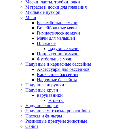
Маски, ласты, трубки, очки
Матрасы и доски для плавания
Мыльные пузыри
Мячи
Баскетбольные мячи
Волейбольные мячи
Гимнастические мячи
Мячи для малышей
Пляжные
надувные мячи
Попрыгунчики-мячи
Футбольные мячи
Надувные и каркасные бассейны
Аксессуары для бассейнов
Каркасные бассейны
Надувные бассейны
Надувные игрушки
Надувные круги
нарукавники
жилеты
Надувные лодки
Надувные матрасы-кровати Intex
Насосы и фильтры
Резиновые прыгуны животные
Санки