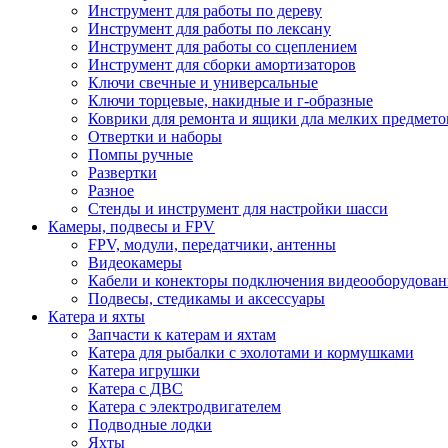
Инструмент для работы по дереву
Инструмент для работы по лексану
Инструмент для работы со сцеплением
Инструмент для сборки амортизаторов
Ключи свечные и универсальные
Ключи торцевые, накидные и г-образные
Коврики для ремонта и ящики дла мелких предмето
Отвертки и наборы
Помпы ручные
Развертки
Разное
Стенды и инструмент для настройки шасси
Камеры, подвесы и FPV
FPV, модули, передатчики, антенны
Видеокамеры
Кабели и конекторы подключения видеооборудован
Подвесы, стедикамы и аксессуары
Катера и яхты
Запчасти к катерам и яхтам
Катера для рыбалки с эхолотами и кормушками
Катера игрушки
Катера с ДВС
Катера с электродвигателем
Подводные лодки
Яхты