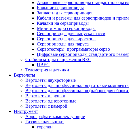
Аналоговые сервоприводы стандартного разм
Большие сервоприводы
Запчасти для сервоприводов
Кабели и разъемы для сервоприводов и прие
Качалки на сервоприводы
Мини и микро сервоприводы
Сервоприводы для выпуска шасси
Сервоприводы для гироскопа
Сервоприводы для паруса
Сервотестеры, программаторы серво
Цифровые сервоприводы стандартного разме
Стабилизаторы напряжения BEC
UBEC
Телеметрия и датчики
Вертолеты
Вертолеты двухроторные
Вертолеты для профессионалов (готовые комплект
Вертолеты для профессионалов (наборы для сборки
Вертолеты игрушки
Вертолеты однороторные
Вертолеты с камерой
Инструмент
Аэрографы и комплектующие
Газовые паяльники
горелки