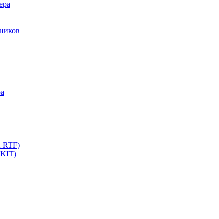
ера
мников
ра
ы RTF)
 KIT)