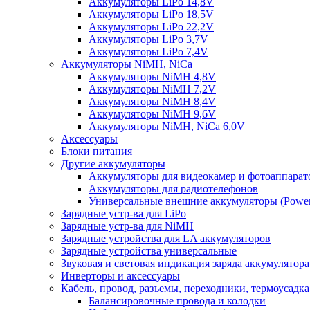
Аккумуляторы LiPo 14,8V
Аккумуляторы LiPo 18,5V
Аккумуляторы LiPo 22,2V
Аккумуляторы LiPo 3,7V
Аккумуляторы LiPo 7,4V
Аккумуляторы NiMH, NiCa
Аккумуляторы NiMH 4,8V
Аккумуляторы NiMH 7,2V
Аккумуляторы NiMH 8,4V
Аккумуляторы NiMH 9,6V
Аккумуляторы NiMH, NiCa 6,0V
Аксессуары
Блоки питания
Другие аккумуляторы
Аккумуляторы для видеокамер и фотоаппарат
Аккумуляторы для радиотелефонов
Универсальные внешние аккумуляторы (Power
Зарядные устр-ва для LiPo
Зарядные устр-ва для NiMH
Зарядные устройства для LA аккумуляторов
Зарядные устройства универсальные
Звуковая и световая индикация заряда аккумулятора
Инверторы и аксессуары
Кабель, провод, разъемы, переходники, термоусадка
Балансировочные провода и колодки