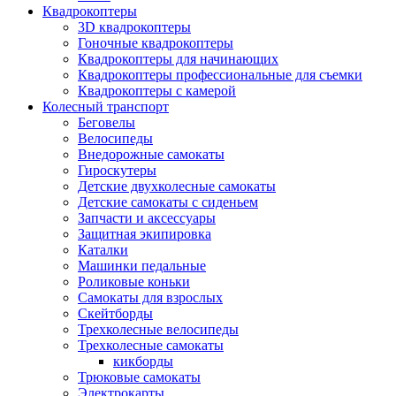
Квадрокоптеры
3D квадрокоптеры
Гоночные квадрокоптеры
Квадрокоптеры для начинающих
Квадрокоптеры профессиональные для съемки
Квадрокоптеры с камерой
Колесный транспорт
Беговелы
Велосипеды
Внедорожные самокаты
Гироскутеры
Детские двухколесные самокаты
Детские самокаты с сиденьем
Запчасти и аксессуары
Защитная экипировка
Каталки
Машинки педальные
Роликовые коньки
Самокаты для взрослых
Скейтборды
Трехколесные велосипеды
Трехколесные самокаты
кикборды
Трюковые самокаты
Электрокарты