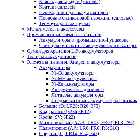
Кабель для зарядки (косичка)
Контакт силовой
Переходники для аккумуляторов
Провода в силиконовой изоляции (силовые)
Термоусадочные трубки
Мультиметры и аксессуары
Промышленные элементы питания
Аккумуляторы в промышленной упаковке
Свинцово-кислотные аккумуляторные батаре
Сумки для хранения LiPo аккумуляторов
Тестеры аккумуляторов
Элементы питания, батареи и аккумуляторы
Аккумуляторы
Ni-Cd аккумуляторы
Ni-MH аккумуляторы
Ni-Zn аккумуляторы
Аккумуляторы дисковые
Литиевые аккумуляторы
Предзаряженные аккумуляторы с низки
Большие (D; LR20; R20; 373)
Квадратные (3336;3R12)
Крона (9V; 6F22)
Мизинчиковые (AAA; LR03; FR03; R03; 286)
Пальчиковые (AA; LR6; FR6; R6; 316)
Средние (C; LR14; R14; 343)