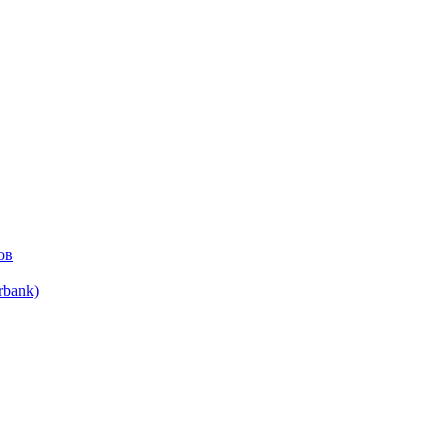
ов
bank)