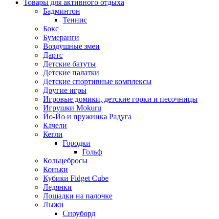
Товары для активного отдыха
Бадминтон
Теннис
Бокс
Бумеранги
Воздушные змеи
Дартс
Детские батуты
Детские палатки
Детские спортивные комплексы
Другие игры
Игровые домики, детские горки и песочницы
Игрушки Mokuru
Йо-Йо и пружинка Радуга
Качели
Кегли
Городки
Гольф
Кольцебросы
Коньки
Кубики Fidget Cube
Ледянки
Лошадки на палочке
Лыжи
Сноуборд