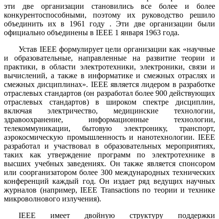
эти две организации становились все более и более
конкурентоспособными, поэтому их руководство решило
объединить их в 1961 году . Эти две организации были
официально объединены в IEEE 1 января 1963 года.
Устав IEEE формулирует цели организации как «научные
и образовательные, направленные на развитие теории и
практики, в области электротехники, электроники, связи и
вычислений, а также в информатике и смежных отраслях и
смежных дисциплинах». IEEE является лидером в разработке
отраслевых стандартов (он разработал более 900 действующих
отраслевых стандартов) в широком спектре дисциплин,
включая электричество, медицинские технологии,
здравоохранение, информационные технологии,
телекоммуникации, бытовую электронику, транспорт,
аэрокосмическую промышленность и нанотехнологии. IEEE
разработал и участвовал в образовательных мероприятиях,
таких как утверждение программ по электротехнике в
высших учебных заведениях. Он также является спонсором
или соорганизатором более 300 международных технических
конференций каждый год. Он издает ряд ведущих научных
журналов (например, IEEE Transactions по теории и технике
микроволнового излучения).
IEEE имеет двойную структуру поддержки