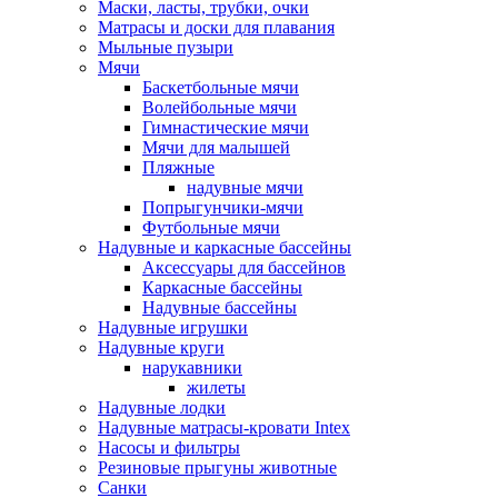
Маски, ласты, трубки, очки
Матрасы и доски для плавания
Мыльные пузыри
Мячи
Баскетбольные мячи
Волейбольные мячи
Гимнастические мячи
Мячи для малышей
Пляжные
надувные мячи
Попрыгунчики-мячи
Футбольные мячи
Надувные и каркасные бассейны
Аксессуары для бассейнов
Каркасные бассейны
Надувные бассейны
Надувные игрушки
Надувные круги
нарукавники
жилеты
Надувные лодки
Надувные матрасы-кровати Intex
Насосы и фильтры
Резиновые прыгуны животные
Санки