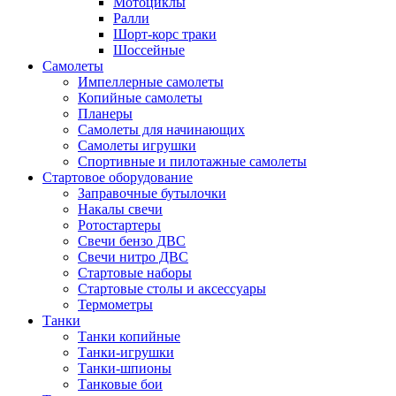
Мотоциклы
Ралли
Шорт-корс траки
Шоссейные
Самолеты
Импеллерные самолеты
Копийные самолеты
Планеры
Самолеты для начинающих
Самолеты игрушки
Спортивные и пилотажные самолеты
Стартовое оборудование
Заправочные бутылочки
Накалы свечи
Ротостартеры
Свечи бензо ДВС
Свечи нитро ДВС
Стартовые наборы
Стартовые столы и аксессуары
Термометры
Танки
Танки копийные
Танки-игрушки
Танки-шпионы
Танковые бои