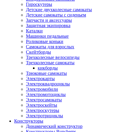
Гироскутеры
Детские двухколесные самокаты
Детские самокаты с сиденьем
Запчасти и аксессуары
Защитная экипировка
Каталки
Машинки педальные
Роликовые коньки
Самокаты для взрослых
Скейтборды
Трехколесные велосипеды
Трехколесные самокаты
кикборды
Трюковые самокаты
Электрокарты
Электроквадроциклы
Электромобили
Электромотоциклы
Электросамокаты
Электроскейты
Электроскутеры
Электротрициклы
Конструкторы
Динамический конструктор
Конструкторы Bunchems