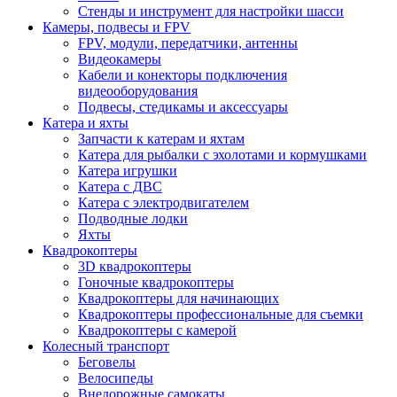
Стенды и инструмент для настройки шасси
Камеры, подвесы и FPV
FPV, модули, передатчики, антенны
Видеокамеры
Кабели и конекторы подключения
видеооборудования
Подвесы, стедикамы и аксессуары
Катера и яхты
Запчасти к катерам и яхтам
Катера для рыбалки с эхолотами и кормушками
Катера игрушки
Катера с ДВС
Катера с электродвигателем
Подводные лодки
Яхты
Квадрокоптеры
3D квадрокоптеры
Гоночные квадрокоптеры
Квадрокоптеры для начинающих
Квадрокоптеры профессиональные для съемки
Квадрокоптеры с камерой
Колесный транспорт
Беговелы
Велосипеды
Внедорожные самокаты