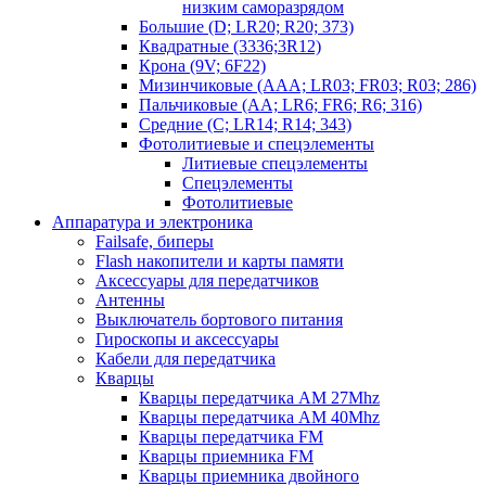
низким саморазрядом
Большие (D; LR20; R20; 373)
Квадратные (3336;3R12)
Крона (9V; 6F22)
Мизинчиковые (AAA; LR03; FR03; R03; 286)
Пальчиковые (AA; LR6; FR6; R6; 316)
Средние (C; LR14; R14; 343)
Фотолитиевые и спецэлементы
Литиевые спецэлементы
Спецэлементы
Фотолитиевые
Аппаратура и электроника
Failsafe, биперы
Flash накопители и карты памяти
Аксессуары для передатчиков
Антенны
Выключатель бортового питания
Гироскопы и аксессуары
Кабели для передатчика
Кварцы
Кварцы передатчика AM 27Mhz
Кварцы передатчика AM 40Mhz
Кварцы передатчика FM
Кварцы приемника FM
Кварцы приемника двойного