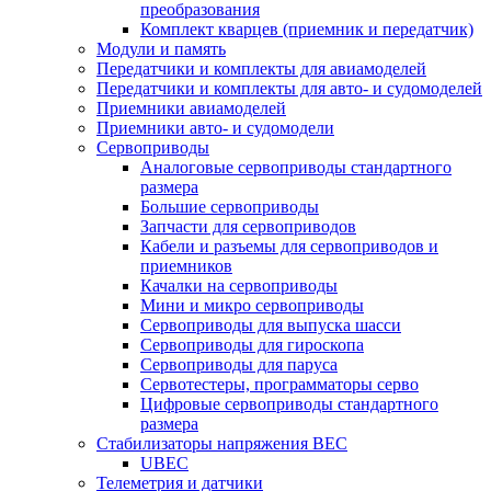
преобразования
Комплект кварцев (приемник и передатчик)
Модули и память
Передатчики и комплекты для авиамоделей
Передатчики и комплекты для авто- и судомоделей
Приемники авиамоделей
Приемники авто- и судомодели
Сервоприводы
Аналоговые сервоприводы стандартного
размера
Большие сервоприводы
Запчасти для сервоприводов
Кабели и разъемы для сервоприводов и
приемников
Качалки на сервоприводы
Мини и микро сервоприводы
Сервоприводы для выпуска шасси
Сервоприводы для гироскопа
Сервоприводы для паруса
Сервотестеры, программаторы серво
Цифровые сервоприводы стандартного
размера
Стабилизаторы напряжения BEC
UBEC
Телеметрия и датчики