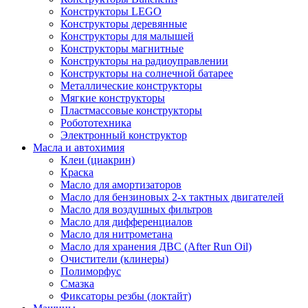
Конструкторы LEGO
Конструкторы деревянные
Конструкторы для малышей
Конструкторы магнитные
Конструкторы на радиоуправлении
Конструкторы на солнечной батарее
Металлические конструкторы
Мягкие конструкторы
Пластмассовые конструкторы
Робототехника
Электронный конструктор
Масла и автохимия
Клеи (циакрин)
Краска
Масло для амортизаторов
Масло для бензиновых 2-х тактных двигателей
Масло для воздушных фильтров
Масло для дифференциалов
Масло для нитрометана
Масло для хранения ДВС (After Run Oil)
Очистители (клинеры)
Полиморфус
Смазка
Фиксаторы резбы (локтайт)