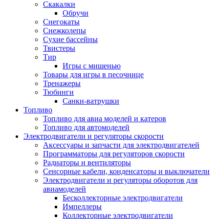
Скакалки
Обручи
Снегокаты
Снежколепы
Сухие бассейны
Твистеры
Тир
Игры с мишенью
Товары для игры в песочнице
Тренажеры
Тюбинги
Санки-ватрушки
Топливо
Топливо для авиа моделей и катеров
Топливо для автомоделей
Электродвигатели и регуляторы скорости
Аксессуары и запчасти для электродвигателей
Программаторы для регуляторов скорости
Радиаторы и вентиляторы
Сенсорные кабели, конденсаторы и выключатели
Электродвигатели и регуляторы оборотов для
авиамоделей
Бесколлекторные электродвигатели
Импеллеры
Коллекторные электродвигатели