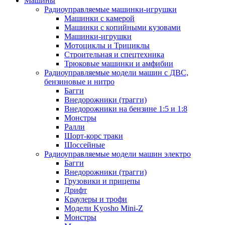
Машины
Радиоуправляемые машинки-игрушки
Машинки с камерой
Машинки с копийными кузовами
Машинки-игрушки
Мотоциклы и Трициклы
Строительная и спецтехника
Трюковые машинки и амфибии
Радиоуправляемые модели машин с ДВС,
бензиновые и нитро
Багги
Внедорожники (трагги)
Внедорожники на бензине 1:5 и 1:8
Монстры
Ралли
Шорт-корс траки
Шоссейные
Радиоуправляемые модели машин электро
Багги
Внедорожники (трагги)
Грузовики и прицепы
Дрифт
Краулеры и трофи
Модели Kyosho Mini-Z
Монстры