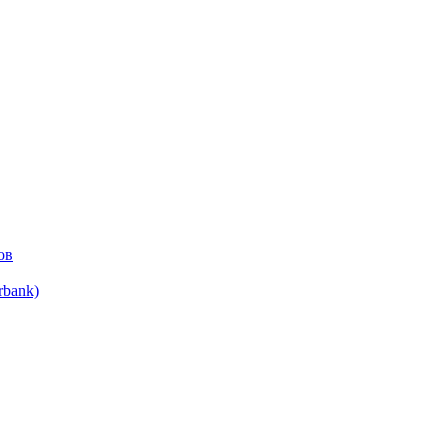
ов
bank)