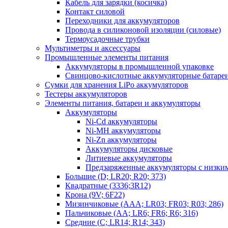
Кабель для зарядки (косичка)
Контакт силовой
Переходники для аккумуляторов
Провода в силиконовой изоляции (силовые)
Термоусадочные трубки
Мультиметры и аксессуары
Промышленные элементы питания
Аккумуляторы в промышленной упаковке
Свинцово-кислотные аккумуляторные батаре
Сумки для хранения LiPo аккумуляторов
Тестеры аккумуляторов
Элементы питания, батареи и аккумуляторы
Аккумуляторы
Ni-Cd аккумуляторы
Ni-MH аккумуляторы
Ni-Zn аккумуляторы
Аккумуляторы дисковые
Литиевые аккумуляторы
Предзаряженные аккумуляторы с низки
Большие (D; LR20; R20; 373)
Квадратные (3336;3R12)
Крона (9V; 6F22)
Мизинчиковые (AAA; LR03; FR03; R03; 286)
Пальчиковые (AA; LR6; FR6; R6; 316)
Средние (C; LR14; R14; 343)