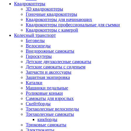
Квадрокоптеры
3D квадрокоптеры
Гоночные квадрокоптеры
Квадрокоптеры для начинающих
Квадрокоптеры профессиональные для съемки
Квадрокоптеры с камерой
Колесный транспорт
Беговелы
Велосипеды
Внедорожные самокаты
Гироскутеры
Детские двухколесные самокаты
Детские самокаты с сиденьем
Запчасти и аксессуары
Защитная экипировка
Каталки
Машинки педальные
Роликовые коньки
Самокаты для взрослых
Скейтборды
Трехколесные велосипеды
Трехколесные самокаты
кикборды
Трюковые самокаты
Электрокарты