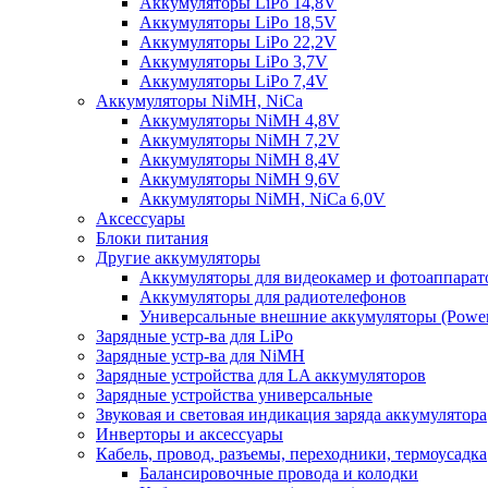
Аккумуляторы LiPo 14,8V
Аккумуляторы LiPo 18,5V
Аккумуляторы LiPo 22,2V
Аккумуляторы LiPo 3,7V
Аккумуляторы LiPo 7,4V
Аккумуляторы NiMH, NiCa
Аккумуляторы NiMH 4,8V
Аккумуляторы NiMH 7,2V
Аккумуляторы NiMH 8,4V
Аккумуляторы NiMH 9,6V
Аккумуляторы NiMH, NiCa 6,0V
Аксессуары
Блоки питания
Другие аккумуляторы
Аккумуляторы для видеокамер и фотоаппарат
Аккумуляторы для радиотелефонов
Универсальные внешние аккумуляторы (Power
Зарядные устр-ва для LiPo
Зарядные устр-ва для NiMH
Зарядные устройства для LA аккумуляторов
Зарядные устройства универсальные
Звуковая и световая индикация заряда аккумулятора
Инверторы и аксессуары
Кабель, провод, разъемы, переходники, термоусадка
Балансировочные провода и колодки