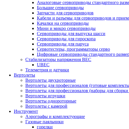
Аналоговые сервоприводы стандартного разм
Большие сервоприводы
Запчасти для сервоприводов
Кабели и разъемы для сервоприводов и прие
Качалки на сервоприводы
Мини и микро сервоприводы
Сервоприводы для выпуска шасси
Сервоприводы для гироскопа
Сервоприводы для паруса
Сервотестеры, программаторы серво
Цифровые сервоприводы стандартного разме
Стабилизаторы напряжения BEC
UBEC
Телеметрия и датчики
Вертолеты
Вертолеты двухроторные
Вертолеты для профессионалов (готовые комплект
Вертолеты для профессионалов (наборы для сборки
Вертолеты игрушки
Вертолеты однороторные
Вертолеты с камерой
Инструмент
Аэрографы и комплектующие
Газовые паяльники
горелки