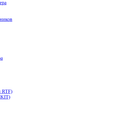
ера
мников
ра
ы RTF)
 KIT)