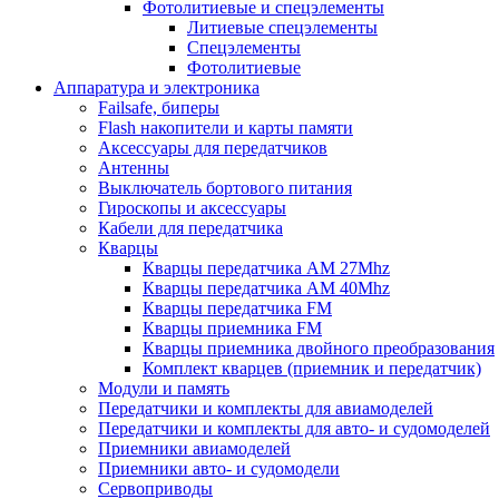
Фотолитиевые и спецэлементы
Литиевые спецэлементы
Спецэлементы
Фотолитиевые
Аппаратура и электроника
Failsafe, биперы
Flash накопители и карты памяти
Аксессуары для передатчиков
Антенны
Выключатель бортового питания
Гироскопы и аксессуары
Кабели для передатчика
Кварцы
Кварцы передатчика AM 27Mhz
Кварцы передатчика AM 40Mhz
Кварцы передатчика FM
Кварцы приемника FM
Кварцы приемника двойного преобразования
Комплект кварцев (приемник и передатчик)
Модули и память
Передатчики и комплекты для авиамоделей
Передатчики и комплекты для авто- и судомоделей
Приемники авиамоделей
Приемники авто- и судомодели
Сервоприводы