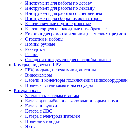
Инструмент для работы по дереву
Инструмент для работы по лексану
Инструмент для работы со сцеплением
Инструмент для сборки амортизаторов
Ключи свечные и универсальные
Ключи торцевые, накидные и г-образные
Коврики для ремонта и ящики дла мелких предмето
Отвертки и наборы
Помпы ручные
Развертки
Разное
Стенды и инструмент для настройки шасси
Камеры, подвесы и FPV
FPV, модули, передатчики, антенны
Видеокамеры
Кабели и конекторы подключения видеооборудован
Подвесы, стедикамы и аксессуары
Катера и яхты
Запчасти к катерам и яхтам
Катера для рыбалки с эхолотами и кормушками
Катера игрушки
Катера с ДВС
Катера с электродвигателем
Подводные лодки
Яхты