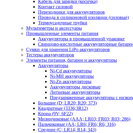
Кабель для зарядки (косичка)
Контакт силовой
Переходники для аккумуляторов
Провода в силиконовой изоляции (силовые)
Термоусадочные трубки
Мультиметры и аксессуары
Промышленные элементы питания
Аккумуляторы в промышленной упаковке
Свинцово-кислотные аккумуляторные батаре
Сумки для хранения LiPo аккумуляторов
Тестеры аккумуляторов
Элементы питания, батареи и аккумуляторы
Аккумуляторы
Ni-Cd аккумуляторы
Ni-MH аккумуляторы
Ni-Zn аккумуляторы
Аккумуляторы дисковые
Литиевые аккумуляторы
Предзаряженные аккумуляторы с низки
Большие (D; LR20; R20; 373)
Квадратные (3336;3R12)
Крона (9V; 6F22)
Мизинчиковые (AAA; LR03; FR03; R03; 286)
Пальчиковые (AA; LR6; FR6; R6; 316)
Средние (C; LR14; R14; 343)