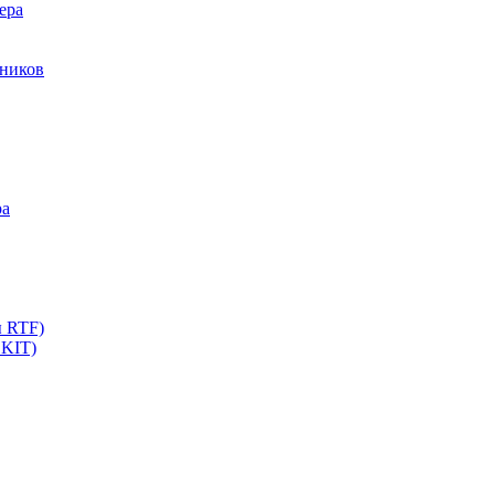
ера
мников
ра
ы RTF)
 KIT)