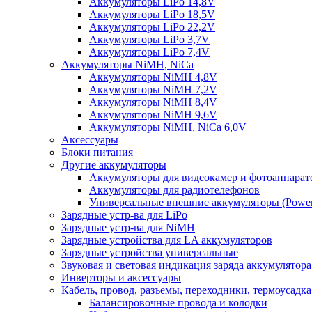
Аккумуляторы LiPo 14,8V
Аккумуляторы LiPo 18,5V
Аккумуляторы LiPo 22,2V
Аккумуляторы LiPo 3,7V
Аккумуляторы LiPo 7,4V
Аккумуляторы NiMH, NiCa
Аккумуляторы NiMH 4,8V
Аккумуляторы NiMH 7,2V
Аккумуляторы NiMH 8,4V
Аккумуляторы NiMH 9,6V
Аккумуляторы NiMH, NiCa 6,0V
Аксессуары
Блоки питания
Другие аккумуляторы
Аккумуляторы для видеокамер и фотоаппарат
Аккумуляторы для радиотелефонов
Универсальные внешние аккумуляторы (Power
Зарядные устр-ва для LiPo
Зарядные устр-ва для NiMH
Зарядные устройства для LA аккумуляторов
Зарядные устройства универсальные
Звуковая и световая индикация заряда аккумулятора
Инверторы и аксессуары
Кабель, провод, разъемы, переходники, термоусадка
Балансировочные провода и колодки