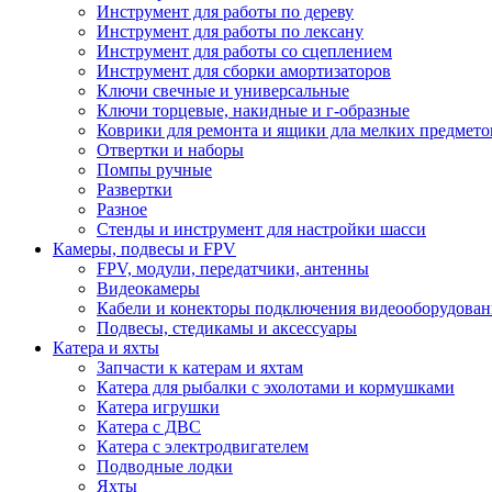
Инструмент для работы по дереву
Инструмент для работы по лексану
Инструмент для работы со сцеплением
Инструмент для сборки амортизаторов
Ключи свечные и универсальные
Ключи торцевые, накидные и г-образные
Коврики для ремонта и ящики дла мелких предмето
Отвертки и наборы
Помпы ручные
Развертки
Разное
Стенды и инструмент для настройки шасси
Камеры, подвесы и FPV
FPV, модули, передатчики, антенны
Видеокамеры
Кабели и конекторы подключения видеооборудован
Подвесы, стедикамы и аксессуары
Катера и яхты
Запчасти к катерам и яхтам
Катера для рыбалки с эхолотами и кормушками
Катера игрушки
Катера с ДВС
Катера с электродвигателем
Подводные лодки
Яхты