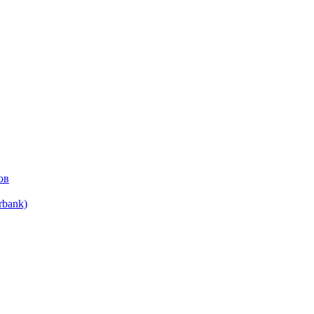
ов
bank)