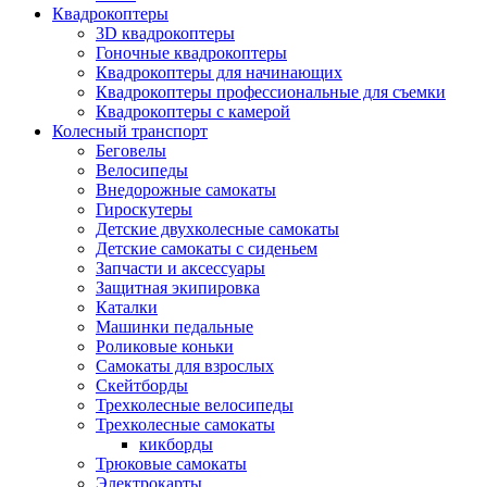
Квадрокоптеры
3D квадрокоптеры
Гоночные квадрокоптеры
Квадрокоптеры для начинающих
Квадрокоптеры профессиональные для съемки
Квадрокоптеры с камерой
Колесный транспорт
Беговелы
Велосипеды
Внедорожные самокаты
Гироскутеры
Детские двухколесные самокаты
Детские самокаты с сиденьем
Запчасти и аксессуары
Защитная экипировка
Каталки
Машинки педальные
Роликовые коньки
Самокаты для взрослых
Скейтборды
Трехколесные велосипеды
Трехколесные самокаты
кикборды
Трюковые самокаты
Электрокарты