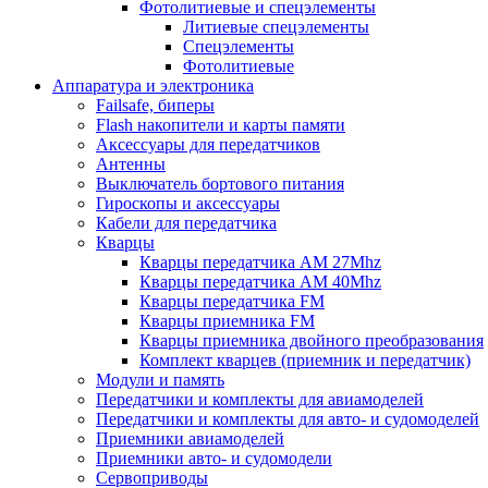
Фотолитиевые и спецэлементы
Литиевые спецэлементы
Спецэлементы
Фотолитиевые
Аппаратура и электроника
Failsafe, биперы
Flash накопители и карты памяти
Аксессуары для передатчиков
Антенны
Выключатель бортового питания
Гироскопы и аксессуары
Кабели для передатчика
Кварцы
Кварцы передатчика AM 27Mhz
Кварцы передатчика AM 40Mhz
Кварцы передатчика FM
Кварцы приемника FM
Кварцы приемника двойного преобразования
Комплект кварцев (приемник и передатчик)
Модули и память
Передатчики и комплекты для авиамоделей
Передатчики и комплекты для авто- и судомоделей
Приемники авиамоделей
Приемники авто- и судомодели
Сервоприводы