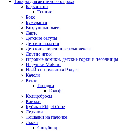
Товары для активного отдыха
Бадминтон
Теннис
Бокс
Бумеранги
Воздушные змеи
Дартс
Детские батуты
Детские палатки
Детские спортивные комплексы
Другие игры
Игровые домики, детские горки и песочницы
Игрушки Mokuru
Йо-Йо и пружинка Радуга
Качели
Кегли
Городки
Гольф
Кольцебросы
Коньки
Кубики Fidget Cube
Ледянки
Лошадки на палочке
Лыжи
Сноуборд