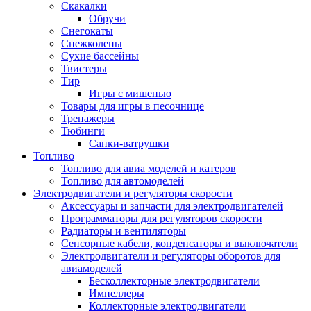
Скакалки
Обручи
Снегокаты
Снежколепы
Сухие бассейны
Твистеры
Тир
Игры с мишенью
Товары для игры в песочнице
Тренажеры
Тюбинги
Санки-ватрушки
Топливо
Топливо для авиа моделей и катеров
Топливо для автомоделей
Электродвигатели и регуляторы скорости
Аксессуары и запчасти для электродвигателей
Программаторы для регуляторов скорости
Радиаторы и вентиляторы
Сенсорные кабели, конденсаторы и выключатели
Электродвигатели и регуляторы оборотов для
авиамоделей
Бесколлекторные электродвигатели
Импеллеры
Коллекторные электродвигатели