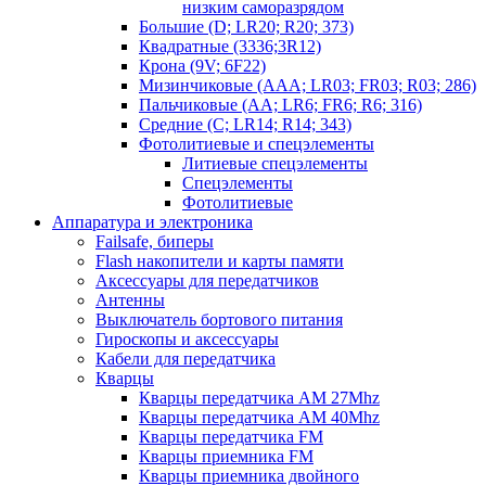
низким саморазрядом
Большие (D; LR20; R20; 373)
Квадратные (3336;3R12)
Крона (9V; 6F22)
Мизинчиковые (AAA; LR03; FR03; R03; 286)
Пальчиковые (AA; LR6; FR6; R6; 316)
Средние (C; LR14; R14; 343)
Фотолитиевые и спецэлементы
Литиевые спецэлементы
Спецэлементы
Фотолитиевые
Аппаратура и электроника
Failsafe, биперы
Flash накопители и карты памяти
Аксессуары для передатчиков
Антенны
Выключатель бортового питания
Гироскопы и аксессуары
Кабели для передатчика
Кварцы
Кварцы передатчика AM 27Mhz
Кварцы передатчика AM 40Mhz
Кварцы передатчика FM
Кварцы приемника FM
Кварцы приемника двойного