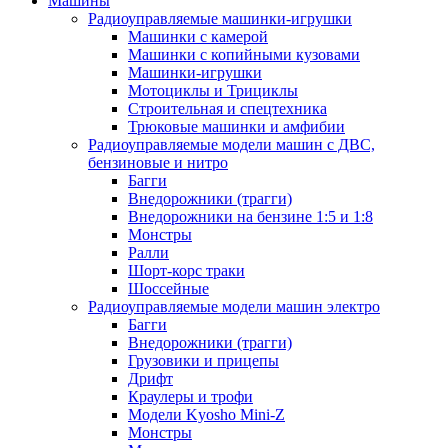
Машины
Радиоуправляемые машинки-игрушки
Машинки с камерой
Машинки с копийными кузовами
Машинки-игрушки
Мотоциклы и Трициклы
Строительная и спецтехника
Трюковые машинки и амфибии
Радиоуправляемые модели машин с ДВС,
бензиновые и нитро
Багги
Внедорожники (трагги)
Внедорожники на бензине 1:5 и 1:8
Монстры
Ралли
Шорт-корс траки
Шоссейные
Радиоуправляемые модели машин электро
Багги
Внедорожники (трагги)
Грузовики и прицепы
Дрифт
Краулеры и трофи
Модели Kyosho Mini-Z
Монстры