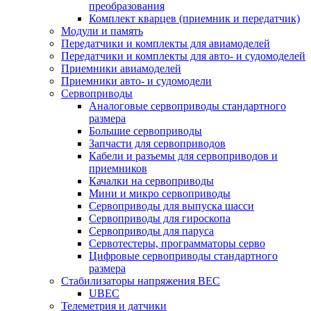
преобразования
Комплект кварцев (приемник и передатчик)
Модули и память
Передатчики и комплекты для авиамоделей
Передатчики и комплекты для авто- и судомоделей
Приемники авиамоделей
Приемники авто- и судомодели
Сервоприводы
Аналоговые сервоприводы стандартного
размера
Большие сервоприводы
Запчасти для сервоприводов
Кабели и разъемы для сервоприводов и
приемников
Качалки на сервоприводы
Мини и микро сервоприводы
Сервоприводы для выпуска шасси
Сервоприводы для гироскопа
Сервоприводы для паруса
Сервотестеры, программаторы серво
Цифровые сервоприводы стандартного
размера
Стабилизаторы напряжения BEC
UBEC
Телеметрия и датчики