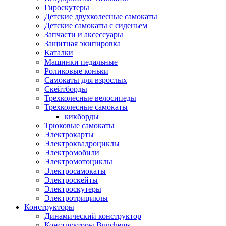
Гироскутеры
Детские двухколесные самокаты
Детские самокаты с сиденьем
Запчасти и аксессуары
Защитная экипировка
Каталки
Машинки педальные
Роликовые коньки
Самокаты для взрослых
Скейтборды
Трехколесные велосипеды
Трехколесные самокаты
кикборды
Трюковые самокаты
Электрокарты
Электроквадроциклы
Электромобили
Электромотоциклы
Электросамокаты
Электроскейты
Электроскутеры
Электротрициклы
Конструкторы
Динамический конструктор
Конструкторы Bunchems