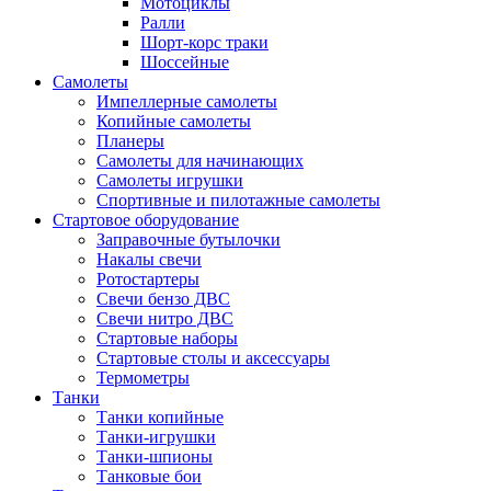
Мотоциклы
Ралли
Шорт-корс траки
Шоссейные
Самолеты
Импеллерные самолеты
Копийные самолеты
Планеры
Самолеты для начинающих
Самолеты игрушки
Спортивные и пилотажные самолеты
Стартовое оборудование
Заправочные бутылочки
Накалы свечи
Ротостартеры
Свечи бензо ДВС
Свечи нитро ДВС
Стартовые наборы
Стартовые столы и аксессуары
Термометры
Танки
Танки копийные
Танки-игрушки
Танки-шпионы
Танковые бои