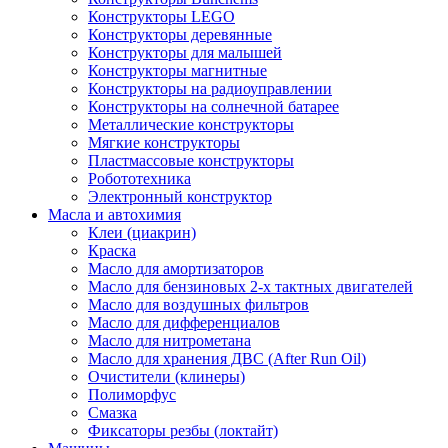
Конструкторы LEGO
Конструкторы деревянные
Конструкторы для малышей
Конструкторы магнитные
Конструкторы на радиоуправлении
Конструкторы на солнечной батарее
Металлические конструкторы
Мягкие конструкторы
Пластмассовые конструкторы
Робототехника
Электронный конструктор
Масла и автохимия
Клеи (циакрин)
Краска
Масло для амортизаторов
Масло для бензиновых 2-х тактных двигателей
Масло для воздушных фильтров
Масло для дифференциалов
Масло для нитрометана
Масло для хранения ДВС (After Run Oil)
Очистители (клинеры)
Полиморфус
Смазка
Фиксаторы резбы (локтайт)