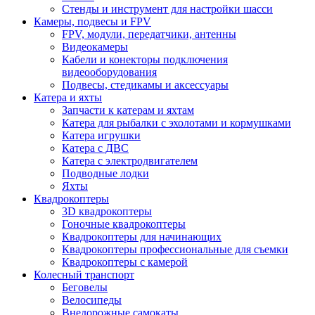
Стенды и инструмент для настройки шасси
Камеры, подвесы и FPV
FPV, модули, передатчики, антенны
Видеокамеры
Кабели и конекторы подключения
видеооборудования
Подвесы, стедикамы и аксессуары
Катера и яхты
Запчасти к катерам и яхтам
Катера для рыбалки с эхолотами и кормушками
Катера игрушки
Катера с ДВС
Катера с электродвигателем
Подводные лодки
Яхты
Квадрокоптеры
3D квадрокоптеры
Гоночные квадрокоптеры
Квадрокоптеры для начинающих
Квадрокоптеры профессиональные для съемки
Квадрокоптеры с камерой
Колесный транспорт
Беговелы
Велосипеды
Внедорожные самокаты