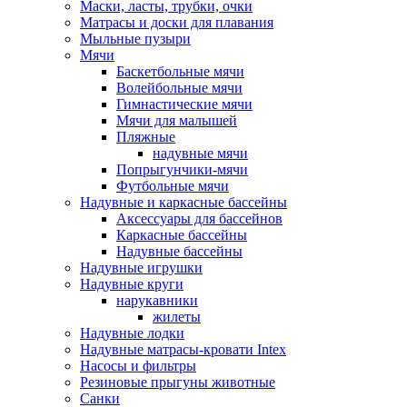
Маски, ласты, трубки, очки
Матрасы и доски для плавания
Мыльные пузыри
Мячи
Баскетбольные мячи
Волейбольные мячи
Гимнастические мячи
Мячи для малышей
Пляжные
надувные мячи
Попрыгунчики-мячи
Футбольные мячи
Надувные и каркасные бассейны
Аксессуары для бассейнов
Каркасные бассейны
Надувные бассейны
Надувные игрушки
Надувные круги
нарукавники
жилеты
Надувные лодки
Надувные матрасы-кровати Intex
Насосы и фильтры
Резиновые прыгуны животные
Санки