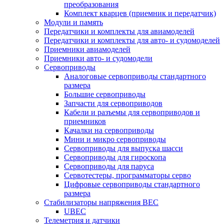
преобразования
Комплект кварцев (приемник и передатчик)
Модули и память
Передатчики и комплекты для авиамоделей
Передатчики и комплекты для авто- и судомоделей
Приемники авиамоделей
Приемники авто- и судомодели
Сервоприводы
Аналоговые сервоприводы стандартного
размера
Большие сервоприводы
Запчасти для сервоприводов
Кабели и разъемы для сервоприводов и
приемников
Качалки на сервоприводы
Мини и микро сервоприводы
Сервоприводы для выпуска шасси
Сервоприводы для гироскопа
Сервоприводы для паруса
Сервотестеры, программаторы серво
Цифровые сервоприводы стандартного
размера
Стабилизаторы напряжения BEC
UBEC
Телеметрия и датчики