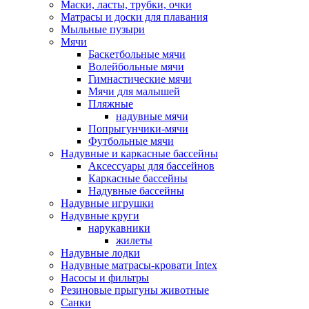
Маски, ласты, трубки, очки
Матрасы и доски для плавания
Мыльные пузыри
Мячи
Баскетбольные мячи
Волейбольные мячи
Гимнастические мячи
Мячи для малышей
Пляжные
надувные мячи
Попрыгунчики-мячи
Футбольные мячи
Надувные и каркасные бассейны
Аксессуары для бассейнов
Каркасные бассейны
Надувные бассейны
Надувные игрушки
Надувные круги
нарукавники
жилеты
Надувные лодки
Надувные матрасы-кровати Intex
Насосы и фильтры
Резиновые прыгуны животные
Санки