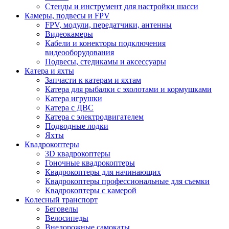
Стенды и инструмент для настройки шасси
Камеры, подвесы и FPV
FPV, модули, передатчики, антенны
Видеокамеры
Кабели и конекторы подключения
видеооборудования
Подвесы, стедикамы и аксессуары
Катера и яхты
Запчасти к катерам и яхтам
Катера для рыбалки с эхолотами и кормушками
Катера игрушки
Катера с ДВС
Катера с электродвигателем
Подводные лодки
Яхты
Квадрокоптеры
3D квадрокоптеры
Гоночные квадрокоптеры
Квадрокоптеры для начинающих
Квадрокоптеры профессиональные для съемки
Квадрокоптеры с камерой
Колесный транспорт
Беговелы
Велосипеды
Внедорожные самокаты