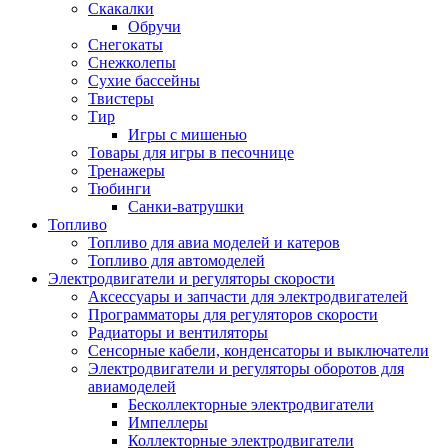
Скакалки
Обручи
Снегокаты
Снежколепы
Сухие бассейны
Твистеры
Тир
Игры с мишенью
Товары для игры в песочнице
Тренажеры
Тюбинги
Санки-ватрушки
Топливо
Топливо для авиа моделей и катеров
Топливо для автомоделей
Электродвигатели и регуляторы скорости
Аксессуары и запчасти для электродвигателей
Программаторы для регуляторов скорости
Радиаторы и вентиляторы
Сенсорные кабели, конденсаторы и выключатели
Электродвигатели и регуляторы оборотов для
авиамоделей
Бесколлекторные электродвигатели
Импеллеры
Коллекторные электродвигатели