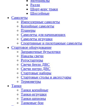
Мотоциклы
Ралли
Шорт-корс траки
Шоссейные
Самолеты
Импеллерные самолеты
Копийные самолеты
Планеры
Самолеты для начинающих
Самолеты игрушки
Спортивные и пилотажные самолеты
Стартовое оборудование
Заправочные бутылочки
Накалы свечи
Ротостартеры
Свечи бензо ДВС
Свечи нитро ДВС
Стартовые наборы
Стартовые столы и аксессуары
Термометры
Танки
Танки копийные
Танки-игрушки
Танки-шпионы
Танковые бои