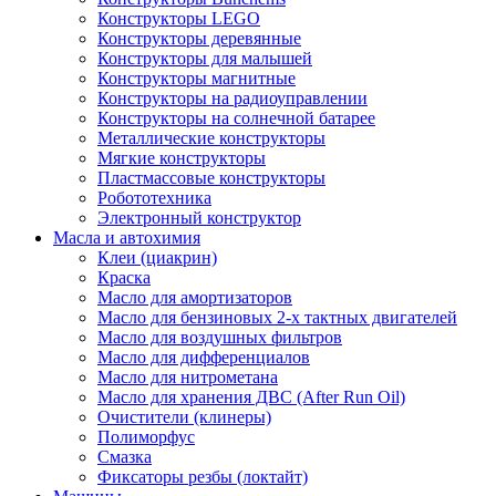
Конструкторы LEGO
Конструкторы деревянные
Конструкторы для малышей
Конструкторы магнитные
Конструкторы на радиоуправлении
Конструкторы на солнечной батарее
Металлические конструкторы
Мягкие конструкторы
Пластмассовые конструкторы
Робототехника
Электронный конструктор
Масла и автохимия
Клеи (циакрин)
Краска
Масло для амортизаторов
Масло для бензиновых 2-х тактных двигателей
Масло для воздушных фильтров
Масло для дифференциалов
Масло для нитрометана
Масло для хранения ДВС (After Run Oil)
Очистители (клинеры)
Полиморфус
Смазка
Фиксаторы резбы (локтайт)