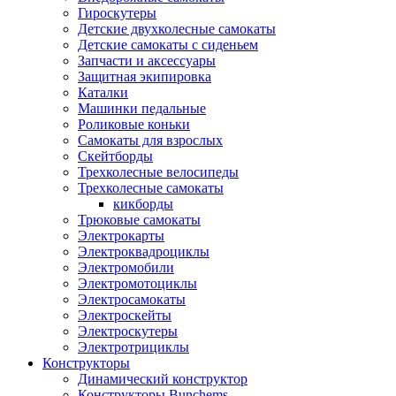
Гироскутеры
Детские двухколесные самокаты
Детские самокаты с сиденьем
Запчасти и аксессуары
Защитная экипировка
Каталки
Машинки педальные
Роликовые коньки
Самокаты для взрослых
Скейтборды
Трехколесные велосипеды
Трехколесные самокаты
кикборды
Трюковые самокаты
Электрокарты
Электроквадроциклы
Электромобили
Электромотоциклы
Электросамокаты
Электроскейты
Электроскутеры
Электротрициклы
Конструкторы
Динамический конструктор
Конструкторы Bunchems