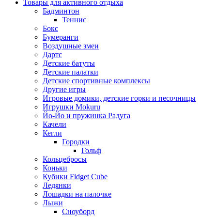
Товары для активного отдыха
Бадминтон
Теннис
Бокс
Бумеранги
Воздушные змеи
Дартс
Детские батуты
Детские палатки
Детские спортивные комплексы
Другие игры
Игровые домики, детские горки и песочницы
Игрушки Mokuru
Йо-Йо и пружинка Радуга
Качели
Кегли
Городки
Гольф
Кольцебросы
Коньки
Кубики Fidget Cube
Ледянки
Лошадки на палочке
Лыжи
Сноуборд