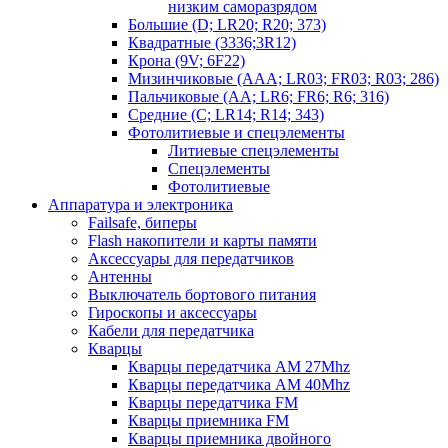
низким саморазрядом
Большие (D; LR20; R20; 373)
Квадратные (3336;3R12)
Крона (9V; 6F22)
Мизинчиковые (AAA; LR03; FR03; R03; 286)
Пальчиковые (AA; LR6; FR6; R6; 316)
Средние (C; LR14; R14; 343)
Фотолитиевые и спецэлементы
Литиевые спецэлементы
Спецэлементы
Фотолитиевые
Аппаратура и электроника
Failsafe, биперы
Flash накопители и карты памяти
Аксессуары для передатчиков
Антенны
Выключатель бортового питания
Гироскопы и аксессуары
Кабели для передатчика
Кварцы
Кварцы передатчика AM 27Mhz
Кварцы передатчика AM 40Mhz
Кварцы передатчика FM
Кварцы приемника FM
Кварцы приемника двойного