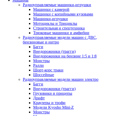
Машины
Радиоуправляемые машинки-игрушки
Машинки с камерой
Машинки с копийными кузовами
Машинки-игрушки
Мотоциклы и Трициклы
Строительная и спецтехника
Трюковые машинки и амфибии
Радиоуправляемые модели машин с ДВС,
бензиновые и нитро
Багги
Внедорожники (трагги)
Внедорожники на бензине 1:5 и 1:8
Монстры
Ралли
Шорт-корс траки
Шоссейные
Радиоуправляемые модели машин электро
Багги
Внедорожники (трагги)
Грузовики и прицепы
Дрифт
Краулеры и трофи
Модели Kyosho Mini-Z
Монстры