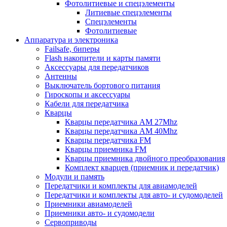
Фотолитиевые и спецэлементы
Литиевые спецэлементы
Спецэлементы
Фотолитиевые
Аппаратура и электроника
Failsafe, биперы
Flash накопители и карты памяти
Аксессуары для передатчиков
Антенны
Выключатель бортового питания
Гироскопы и аксессуары
Кабели для передатчика
Кварцы
Кварцы передатчика AM 27Mhz
Кварцы передатчика AM 40Mhz
Кварцы передатчика FM
Кварцы приемника FM
Кварцы приемника двойного преобразования
Комплект кварцев (приемник и передатчик)
Модули и память
Передатчики и комплекты для авиамоделей
Передатчики и комплекты для авто- и судомоделей
Приемники авиамоделей
Приемники авто- и судомодели
Сервоприводы