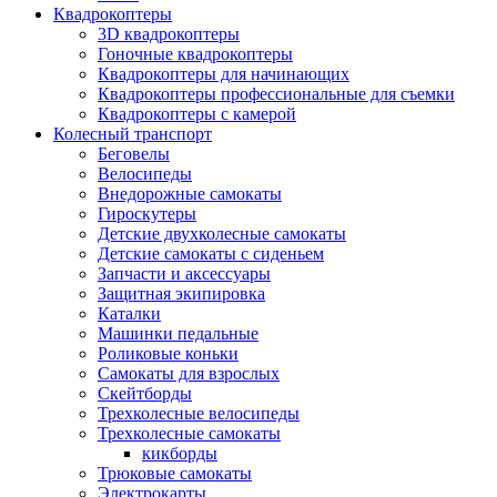
Квадрокоптеры
3D квадрокоптеры
Гоночные квадрокоптеры
Квадрокоптеры для начинающих
Квадрокоптеры профессиональные для съемки
Квадрокоптеры с камерой
Колесный транспорт
Беговелы
Велосипеды
Внедорожные самокаты
Гироскутеры
Детские двухколесные самокаты
Детские самокаты с сиденьем
Запчасти и аксессуары
Защитная экипировка
Каталки
Машинки педальные
Роликовые коньки
Самокаты для взрослых
Скейтборды
Трехколесные велосипеды
Трехколесные самокаты
кикборды
Трюковые самокаты
Электрокарты