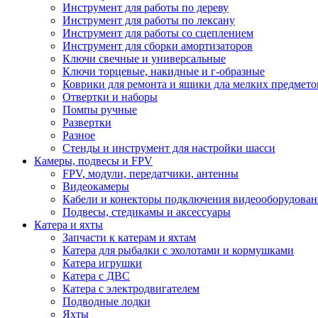
Инструмент для работы по дереву
Инструмент для работы по лексану
Инструмент для работы со сцеплением
Инструмент для сборки амортизаторов
Ключи свечные и универсальные
Ключи торцевые, накидные и г-образные
Коврики для ремонта и ящики дла мелких предмето
Отвертки и наборы
Помпы ручные
Развертки
Разное
Стенды и инструмент для настройки шасси
Камеры, подвесы и FPV
FPV, модули, передатчики, антенны
Видеокамеры
Кабели и конекторы подключения видеооборудован
Подвесы, стедикамы и аксессуары
Катера и яхты
Запчасти к катерам и яхтам
Катера для рыбалки с эхолотами и кормушками
Катера игрушки
Катера с ДВС
Катера с электродвигателем
Подводные лодки
Яхты