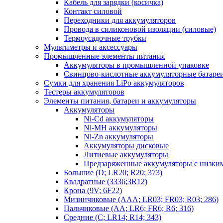
Кабель для зарядки (косичка)
Контакт силовой
Переходники для аккумуляторов
Провода в силиконовой изоляции (силовые)
Термоусадочные трубки
Мультиметры и аксессуары
Промышленные элементы питания
Аккумуляторы в промышленной упаковке
Свинцово-кислотные аккумуляторные батаре
Сумки для хранения LiPo аккумуляторов
Тестеры аккумуляторов
Элементы питания, батареи и аккумуляторы
Аккумуляторы
Ni-Cd аккумуляторы
Ni-MH аккумуляторы
Ni-Zn аккумуляторы
Аккумуляторы дисковые
Литиевые аккумуляторы
Предзаряженные аккумуляторы с низки
Большие (D; LR20; R20; 373)
Квадратные (3336;3R12)
Крона (9V; 6F22)
Мизинчиковые (AAA; LR03; FR03; R03; 286)
Пальчиковые (AA; LR6; FR6; R6; 316)
Средние (C; LR14; R14; 343)