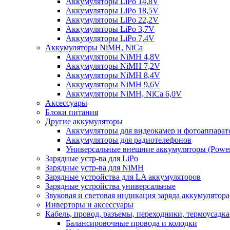
Аккумуляторы LiPo 14,8V
Аккумуляторы LiPo 18,5V
Аккумуляторы LiPo 22,2V
Аккумуляторы LiPo 3,7V
Аккумуляторы LiPo 7,4V
Аккумуляторы NiMH, NiCa
Аккумуляторы NiMH 4,8V
Аккумуляторы NiMH 7,2V
Аккумуляторы NiMH 8,4V
Аккумуляторы NiMH 9,6V
Аккумуляторы NiMH, NiCa 6,0V
Аксессуары
Блоки питания
Другие аккумуляторы
Аккумуляторы для видеокамер и фотоаппарат
Аккумуляторы для радиотелефонов
Универсальные внешние аккумуляторы (Power
Зарядные устр-ва для LiPo
Зарядные устр-ва для NiMH
Зарядные устройства для LA аккумуляторов
Зарядные устройства универсальные
Звуковая и световая индикация заряда аккумулятора
Инверторы и аксессуары
Кабель, провод, разъемы, переходники, термоусадка
Балансировочные провода и колодки