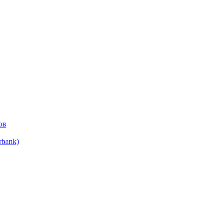
ов
bank)