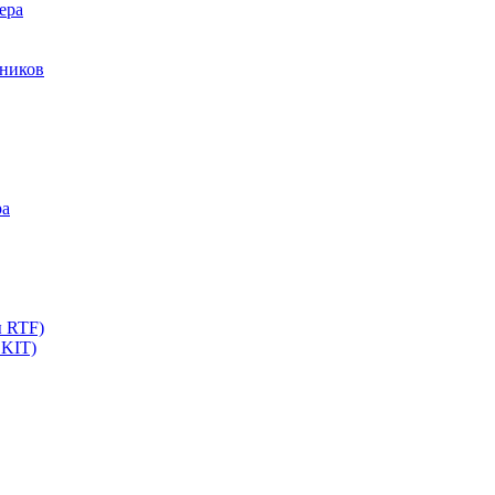
ера
мников
ра
ы RTF)
 KIT)