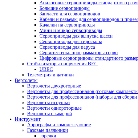
Аналоговые сервоприводы стандартного разм
Большие сервоприводы
Запчасти для сервоприводов
Кабели и разъемы для сервоприводов и прие
Качалки на сервоприводы
Мини и микро сервоприводы
Сервоприводы для выпуска шасси
Сервоприводы для гироскопа
Сервоприводы для паруса
Сервотестеры, программаторы серво
Цифровые сервоприводы стандартного разме
Стабилизаторы напряжения BEC
UBEC
Телеметрия и датчики
Вертолеты
Вертолеты двухроторные
Вертолеты для профессионалов (готовые комплект
Вертолеты для профессионалов (наборы для сборки
Вертолеты игрушки
Вертолеты однороторные
Вертолеты с камерой
Инструмент
Аэрографы и комплектующие
Газовые паяльники
горелки