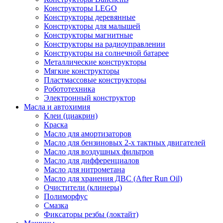
Конструкторы LEGO
Конструкторы деревянные
Конструкторы для малышей
Конструкторы магнитные
Конструкторы на радиоуправлении
Конструкторы на солнечной батарее
Металлические конструкторы
Мягкие конструкторы
Пластмассовые конструкторы
Робототехника
Электронный конструктор
Масла и автохимия
Клеи (циакрин)
Краска
Масло для амортизаторов
Масло для бензиновых 2-х тактных двигателей
Масло для воздушных фильтров
Масло для дифференциалов
Масло для нитрометана
Масло для хранения ДВС (After Run Oil)
Очистители (клинеры)
Полиморфус
Смазка
Фиксаторы резбы (локтайт)