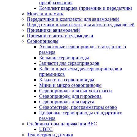
преобразования
Комплект кварцев (приемник и передатчик)
Модули и память
Передатчики и комплекты для авиамоделей
Передатчики и комплекты для авто- и судомоделей
Приемники авиамоделей
Приемники авто- и судомодели
Сервоприводы
Аналоговые сервоприводы стандартного
размера
Большие сервоприводы
Запчасти для сервоприводов
Кабели и разъемы для сервоприводов и
приемников
Качалки на сервоприводы
Мини и микро сервоприводы
Сервоприводы для выпуска шасси
Сервоприводы для гироскопа
Сервоприводы для паруса
Сервотестеры, программаторы серво
Цифровые сервоприводы стандартного
размера
Стабилизаторы напряжения BEC
UBEC
Телеметрия и датчики