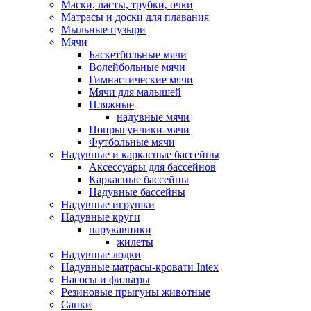
Маски, ласты, трубки, очки
Матрасы и доски для плавания
Мыльные пузыри
Мячи
Баскетбольные мячи
Волейбольные мячи
Гимнастические мячи
Мячи для малышей
Пляжные
надувные мячи
Попрыгунчики-мячи
Футбольные мячи
Надувные и каркасные бассейны
Аксессуары для бассейнов
Каркасные бассейны
Надувные бассейны
Надувные игрушки
Надувные круги
нарукавники
жилеты
Надувные лодки
Надувные матрасы-кровати Intex
Насосы и фильтры
Резиновые прыгуны животные
Санки