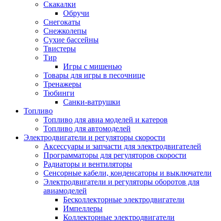
Скакалки
Обручи
Снегокаты
Снежколепы
Сухие бассейны
Твистеры
Тир
Игры с мишенью
Товары для игры в песочнице
Тренажеры
Тюбинги
Санки-ватрушки
Топливо
Топливо для авиа моделей и катеров
Топливо для автомоделей
Электродвигатели и регуляторы скорости
Аксессуары и запчасти для электродвигателей
Программаторы для регуляторов скорости
Радиаторы и вентиляторы
Сенсорные кабели, конденсаторы и выключатели
Электродвигатели и регуляторы оборотов для
авиамоделей
Бесколлекторные электродвигатели
Импеллеры
Коллекторные электродвигатели