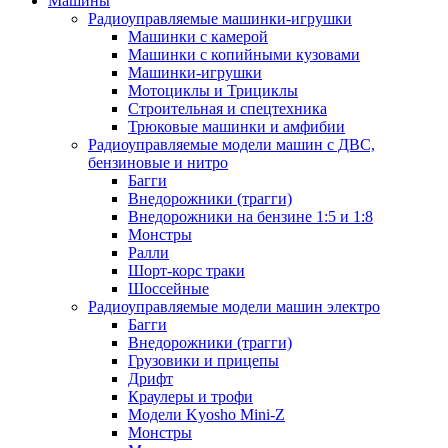
Машины
Радиоуправляемые машинки-игрушки
Машинки с камерой
Машинки с копийными кузовами
Машинки-игрушки
Мотоциклы и Трициклы
Строительная и спецтехника
Трюковые машинки и амфибии
Радиоуправляемые модели машин с ДВС,
бензиновые и нитро
Багги
Внедорожники (трагги)
Внедорожники на бензине 1:5 и 1:8
Монстры
Ралли
Шорт-корс траки
Шоссейные
Радиоуправляемые модели машин электро
Багги
Внедорожники (трагги)
Грузовики и прицепы
Дрифт
Краулеры и трофи
Модели Kyosho Mini-Z
Монстры