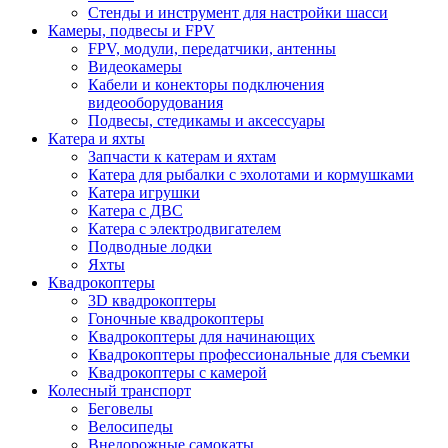
Стенды и инструмент для настройки шасси
Камеры, подвесы и FPV
FPV, модули, передатчики, антенны
Видеокамеры
Кабели и конекторы подключения
видеооборудования
Подвесы, стедикамы и аксессуары
Катера и яхты
Запчасти к катерам и яхтам
Катера для рыбалки с эхолотами и кормушками
Катера игрушки
Катера с ДВС
Катера с электродвигателем
Подводные лодки
Яхты
Квадрокоптеры
3D квадрокоптеры
Гоночные квадрокоптеры
Квадрокоптеры для начинающих
Квадрокоптеры профессиональные для съемки
Квадрокоптеры с камерой
Колесный транспорт
Беговелы
Велосипеды
Внедорожные самокаты