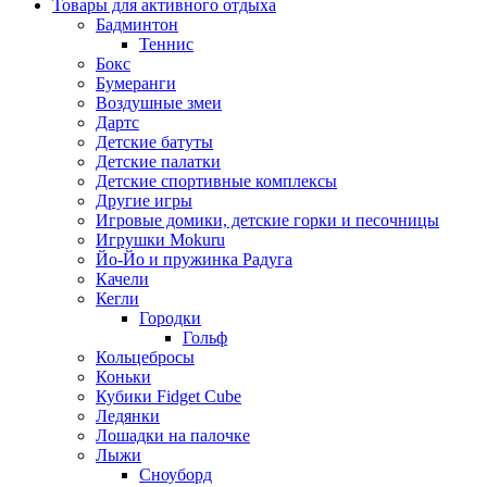
Товары для активного отдыха
Бадминтон
Теннис
Бокс
Бумеранги
Воздушные змеи
Дартс
Детские батуты
Детские палатки
Детские спортивные комплексы
Другие игры
Игровые домики, детские горки и песочницы
Игрушки Mokuru
Йо-Йо и пружинка Радуга
Качели
Кегли
Городки
Гольф
Кольцебросы
Коньки
Кубики Fidget Cube
Ледянки
Лошадки на палочке
Лыжи
Сноуборд