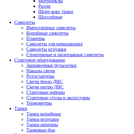
Мотоциклы
Ралли
Шорт-корс траки
Шоссейные
Самолеты
Импеллерные самолеты
Копийные самолеты
Планеры
Самолеты для начинающих
Самолеты игрушки
Спортивные и пилотажные самолеты
Стартовое оборудование
Заправочные бутылочки
Накалы свечи
Ротостартеры
Свечи бензо ДВС
Свечи нитро ДВС
Стартовые наборы
Стартовые столы и аксессуары
Термометры
Танки
Танки копийные
Танки-игрушки
Танки-шпионы
Танковые бои