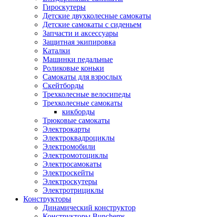
Гироскутеры
Детские двухколесные самокаты
Детские самокаты с сиденьем
Запчасти и аксессуары
Защитная экипировка
Каталки
Машинки педальные
Роликовые коньки
Самокаты для взрослых
Скейтборды
Трехколесные велосипеды
Трехколесные самокаты
кикборды
Трюковые самокаты
Электрокарты
Электроквадроциклы
Электромобили
Электромотоциклы
Электросамокаты
Электроскейты
Электроскутеры
Электротрициклы
Конструкторы
Динамический конструктор
Конструкторы Bunchems