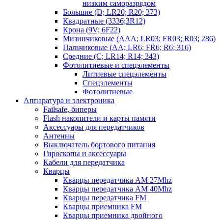
низким саморазрядом
Большие (D; LR20; R20; 373)
Квадратные (3336;3R12)
Крона (9V; 6F22)
Мизинчиковые (AAA; LR03; FR03; R03; 286)
Пальчиковые (AA; LR6; FR6; R6; 316)
Средние (C; LR14; R14; 343)
Фотолитиевые и спецэлементы
Литиевые спецэлементы
Спецэлементы
Фотолитиевые
Аппаратура и электроника
Failsafe, биперы
Flash накопители и карты памяти
Аксессуары для передатчиков
Антенны
Выключатель бортового питания
Гироскопы и аксессуары
Кабели для передатчика
Кварцы
Кварцы передатчика AM 27Mhz
Кварцы передатчика AM 40Mhz
Кварцы передатчика FM
Кварцы приемника FM
Кварцы приемника двойного