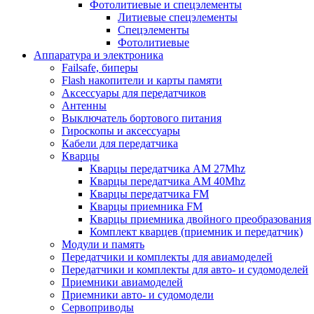
Фотолитиевые и спецэлементы
Литиевые спецэлементы
Спецэлементы
Фотолитиевые
Аппаратура и электроника
Failsafe, биперы
Flash накопители и карты памяти
Аксессуары для передатчиков
Антенны
Выключатель бортового питания
Гироскопы и аксессуары
Кабели для передатчика
Кварцы
Кварцы передатчика AM 27Mhz
Кварцы передатчика AM 40Mhz
Кварцы передатчика FM
Кварцы приемника FM
Кварцы приемника двойного преобразования
Комплект кварцев (приемник и передатчик)
Модули и память
Передатчики и комплекты для авиамоделей
Передатчики и комплекты для авто- и судомоделей
Приемники авиамоделей
Приемники авто- и судомодели
Сервоприводы