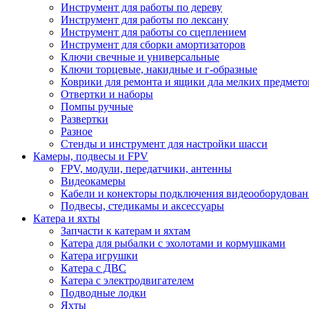
Инструмент для работы по дереву
Инструмент для работы по лексану
Инструмент для работы со сцеплением
Инструмент для сборки амортизаторов
Ключи свечные и универсальные
Ключи торцевые, накидные и г-образные
Коврики для ремонта и ящики дла мелких предмето
Отвертки и наборы
Помпы ручные
Развертки
Разное
Стенды и инструмент для настройки шасси
Камеры, подвесы и FPV
FPV, модули, передатчики, антенны
Видеокамеры
Кабели и конекторы подключения видеооборудован
Подвесы, стедикамы и аксессуары
Катера и яхты
Запчасти к катерам и яхтам
Катера для рыбалки с эхолотами и кормушками
Катера игрушки
Катера с ДВС
Катера с электродвигателем
Подводные лодки
Яхты