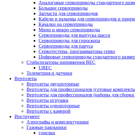
Аналоговые сервоприводы стандартного разм
Большие сервоприводы
Запчасти для сервоприводов
Кабели и разъемы для сервоприводов и прие
Качалки на сервоприводы
Мини и микро сервоприводы
Сервоприводы для выпуска шасси
Сервоприводы для гироскопа
Сервоприводы для паруса
Сервотестеры, программаторы серво
Цифровые сервоприводы стандартного разме
Стабилизаторы напряжения BEC
UBEC
Телеметрия и датчики
Вертолеты
Вертолеты двухроторные
Вертолеты для профессионалов (готовые комплект
Вертолеты для профессионалов (наборы для сборки
Вертолеты игрушки
Вертолеты однороторные
Вертолеты с камерой
Инструмент
Аэрографы и комплектующие
Газовые паяльники
горелки