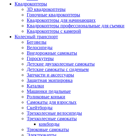
Квадрокоптеры
3D квадрокоптеры
Гоночные квадрокоптеры
Квадрокоптеры для начинающих
Квадрокоптеры профессиональные для съемки
Квадрокоптеры с камерой
Колесный транспорт
Беговелы
Велосипеды
Внедорожные самокаты
Гироскутеры
Детские двухколесные самокаты
Детские самокаты с сиденьем
Запчасти и аксессуары
Защитная экипировка
Каталки
Машинки педальные
Роликовые коньки
Самокаты для взрослых
Скейтборды
Трехколесные велосипеды
Трехколесные самокаты
кикборды
Трюковые самокаты
Электрокарты