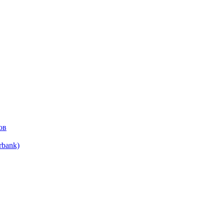
ов
bank)