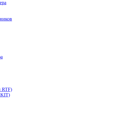
ера
мников
ра
ы RTF)
 KIT)