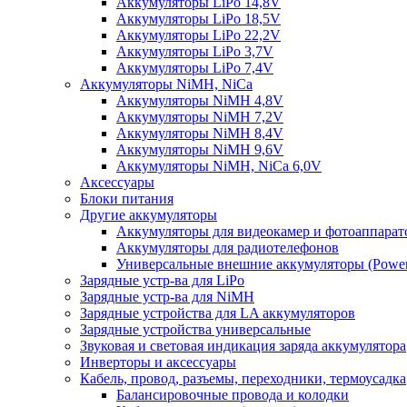
Аккумуляторы LiPo 14,8V
Аккумуляторы LiPo 18,5V
Аккумуляторы LiPo 22,2V
Аккумуляторы LiPo 3,7V
Аккумуляторы LiPo 7,4V
Аккумуляторы NiMH, NiCa
Аккумуляторы NiMH 4,8V
Аккумуляторы NiMH 7,2V
Аккумуляторы NiMH 8,4V
Аккумуляторы NiMH 9,6V
Аккумуляторы NiMH, NiCa 6,0V
Аксессуары
Блоки питания
Другие аккумуляторы
Аккумуляторы для видеокамер и фотоаппарат
Аккумуляторы для радиотелефонов
Универсальные внешние аккумуляторы (Power
Зарядные устр-ва для LiPo
Зарядные устр-ва для NiMH
Зарядные устройства для LA аккумуляторов
Зарядные устройства универсальные
Звуковая и световая индикация заряда аккумулятора
Инверторы и аксессуары
Кабель, провод, разъемы, переходники, термоусадка
Балансировочные провода и колодки