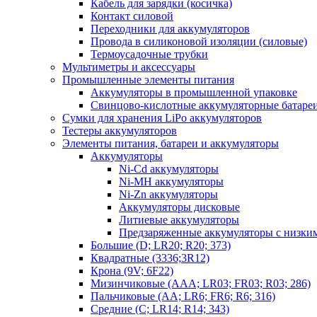
Кабель для зарядки (косичка)
Контакт силовой
Переходники для аккумуляторов
Провода в силиконовой изоляции (силовые)
Термоусадочные трубки
Мультиметры и аксессуары
Промышленные элементы питания
Аккумуляторы в промышленной упаковке
Свинцово-кислотные аккумуляторные батаре
Сумки для хранения LiPo аккумуляторов
Тестеры аккумуляторов
Элементы питания, батареи и аккумуляторы
Аккумуляторы
Ni-Cd аккумуляторы
Ni-MH аккумуляторы
Ni-Zn аккумуляторы
Аккумуляторы дисковые
Литиевые аккумуляторы
Предзаряженные аккумуляторы с низки
Большие (D; LR20; R20; 373)
Квадратные (3336;3R12)
Крона (9V; 6F22)
Мизинчиковые (AAA; LR03; FR03; R03; 286)
Пальчиковые (AA; LR6; FR6; R6; 316)
Средние (C; LR14; R14; 343)