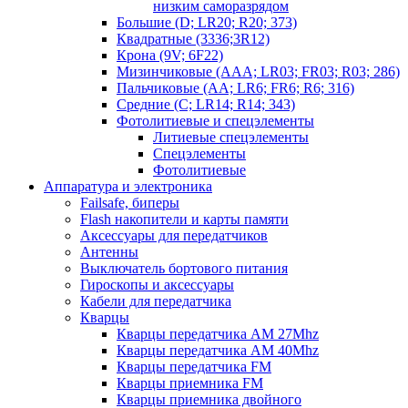
низким саморазрядом
Большие (D; LR20; R20; 373)
Квадратные (3336;3R12)
Крона (9V; 6F22)
Мизинчиковые (AAA; LR03; FR03; R03; 286)
Пальчиковые (AA; LR6; FR6; R6; 316)
Средние (C; LR14; R14; 343)
Фотолитиевые и спецэлементы
Литиевые спецэлементы
Спецэлементы
Фотолитиевые
Аппаратура и электроника
Failsafe, биперы
Flash накопители и карты памяти
Аксессуары для передатчиков
Антенны
Выключатель бортового питания
Гироскопы и аксессуары
Кабели для передатчика
Кварцы
Кварцы передатчика AM 27Mhz
Кварцы передатчика AM 40Mhz
Кварцы передатчика FM
Кварцы приемника FM
Кварцы приемника двойного