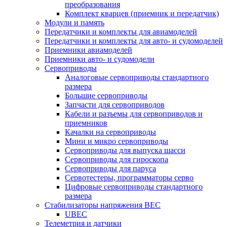
преобразования
Комплект кварцев (приемник и передатчик)
Модули и память
Передатчики и комплекты для авиамоделей
Передатчики и комплекты для авто- и судомоделей
Приемники авиамоделей
Приемники авто- и судомодели
Сервоприводы
Аналоговые сервоприводы стандартного
размера
Большие сервоприводы
Запчасти для сервоприводов
Кабели и разъемы для сервоприводов и
приемников
Качалки на сервоприводы
Мини и микро сервоприводы
Сервоприводы для выпуска шасси
Сервоприводы для гироскопа
Сервоприводы для паруса
Сервотестеры, программаторы серво
Цифровые сервоприводы стандартного
размера
Стабилизаторы напряжения BEC
UBEC
Телеметрия и датчики