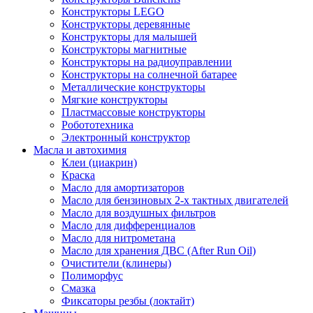
Конструкторы LEGO
Конструкторы деревянные
Конструкторы для малышей
Конструкторы магнитные
Конструкторы на радиоуправлении
Конструкторы на солнечной батарее
Металлические конструкторы
Мягкие конструкторы
Пластмассовые конструкторы
Робототехника
Электронный конструктор
Масла и автохимия
Клеи (циакрин)
Краска
Масло для амортизаторов
Масло для бензиновых 2-х тактных двигателей
Масло для воздушных фильтров
Масло для дифференциалов
Масло для нитрометана
Масло для хранения ДВС (After Run Oil)
Очистители (клинеры)
Полиморфус
Смазка
Фиксаторы резбы (локтайт)