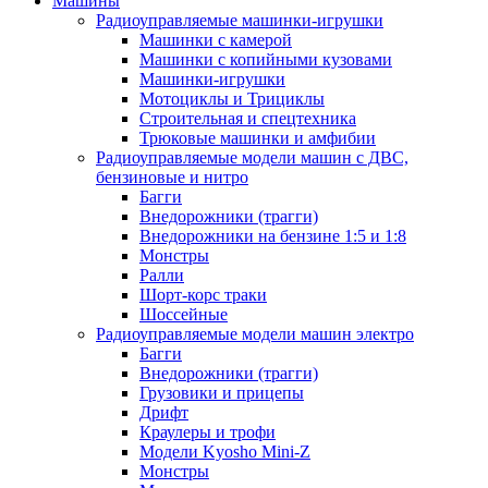
Машины
Радиоуправляемые машинки-игрушки
Машинки с камерой
Машинки с копийными кузовами
Машинки-игрушки
Мотоциклы и Трициклы
Строительная и спецтехника
Трюковые машинки и амфибии
Радиоуправляемые модели машин с ДВС,
бензиновые и нитро
Багги
Внедорожники (трагги)
Внедорожники на бензине 1:5 и 1:8
Монстры
Ралли
Шорт-корс траки
Шоссейные
Радиоуправляемые модели машин электро
Багги
Внедорожники (трагги)
Грузовики и прицепы
Дрифт
Краулеры и трофи
Модели Kyosho Mini-Z
Монстры