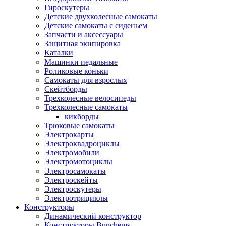
Гироскутеры
Детские двухколесные самокаты
Детские самокаты с сиденьем
Запчасти и аксессуары
Защитная экипировка
Каталки
Машинки педальные
Роликовые коньки
Самокаты для взрослых
Скейтборды
Трехколесные велосипеды
Трехколесные самокаты
кикборды
Трюковые самокаты
Электрокарты
Электроквадроциклы
Электромобили
Электромотоциклы
Электросамокаты
Электроскейты
Электроскутеры
Электротрициклы
Конструкторы
Динамический конструктор
Конструкторы Bunchems