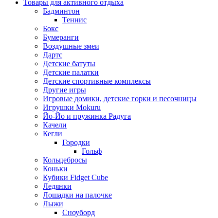
Товары для активного отдыха
Бадминтон
Теннис
Бокс
Бумеранги
Воздушные змеи
Дартс
Детские батуты
Детские палатки
Детские спортивные комплексы
Другие игры
Игровые домики, детские горки и песочницы
Игрушки Mokuru
Йо-Йо и пружинка Радуга
Качели
Кегли
Городки
Гольф
Кольцебросы
Коньки
Кубики Fidget Cube
Ледянки
Лошадки на палочке
Лыжи
Сноуборд