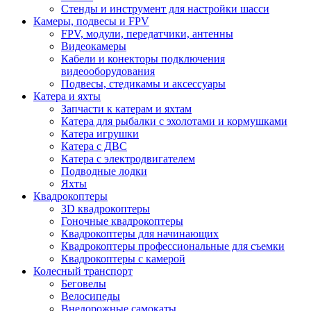
Стенды и инструмент для настройки шасси
Камеры, подвесы и FPV
FPV, модули, передатчики, антенны
Видеокамеры
Кабели и конекторы подключения
видеооборудования
Подвесы, стедикамы и аксессуары
Катера и яхты
Запчасти к катерам и яхтам
Катера для рыбалки с эхолотами и кормушками
Катера игрушки
Катера с ДВС
Катера с электродвигателем
Подводные лодки
Яхты
Квадрокоптеры
3D квадрокоптеры
Гоночные квадрокоптеры
Квадрокоптеры для начинающих
Квадрокоптеры профессиональные для съемки
Квадрокоптеры с камерой
Колесный транспорт
Беговелы
Велосипеды
Внедорожные самокаты