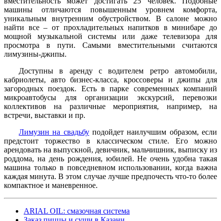
вместительность может достигать 25 человек. Подобные
машины отличаются повышенным уровнем комфорта,
уникальным внутренним обустройством. В салоне можно
найти все – от прохладительных напитков в минибаре до
мощной музыкальной системы или даже телевизора для
просмотра в пути. Самыми вместительными считаются
лимузины-джипы.
Доступны в аренду с водителем ретро автомобили,
кабриолеты, авто бизнес-класса, кроссоверы и джипы для
загородных поездок. Есть в парке современных компаний
микроавтобусы для организации экскурсий, перевозки
коллективов на различные мероприятия, например, на
встречи, выставки и пр.
Лимузин на свадьбу
подойдет наилучшим образом, если
предстоит торжество в классическом стиле. Его можно
арендовать на выпускной, девичник, мальчишник, выписку из
роддома, на день рождения, юбилей. Не очень удобна такая
машина только в повседневном использовании, когда важна
каждая минута. В этом случае лучше предпочесть что-то более
компактное и маневренное.
ARIAL OIL: смазочная система
Заказ пиццы и суши в Казани