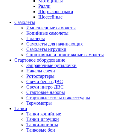
Мотоциклы
Ралли
Шорт-корс траки
Шоссейные
Самолеты
Импеллерные самолеты
Копийные самолеты
Планеры
Самолеты для начинающих
Самолеты игрушки
Спортивные и пилотажные самолеты
Стартовое оборудование
Заправочные бутылочки
Накалы свечи
Ротостартеры
Свечи бензо ДВС
Свечи нитро ДВС
Стартовые наборы
Стартовые столы и аксессуары
Термометры
Танки
Танки копийные
Танки-игрушки
Танки-шпионы
Танковые бои