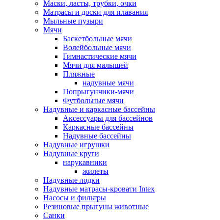
Маски, ласты, трубки, очки
Матрасы и доски для плавания
Мыльные пузыри
Мячи
Баскетбольные мячи
Волейбольные мячи
Гимнастические мячи
Мячи для малышей
Пляжные
надувные мячи
Попрыгунчики-мячи
Футбольные мячи
Надувные и каркасные бассейны
Аксессуары для бассейнов
Каркасные бассейны
Надувные бассейны
Надувные игрушки
Надувные круги
нарукавники
жилеты
Надувные лодки
Надувные матрасы-кровати Intex
Насосы и фильтры
Резиновые прыгуны животные
Санки