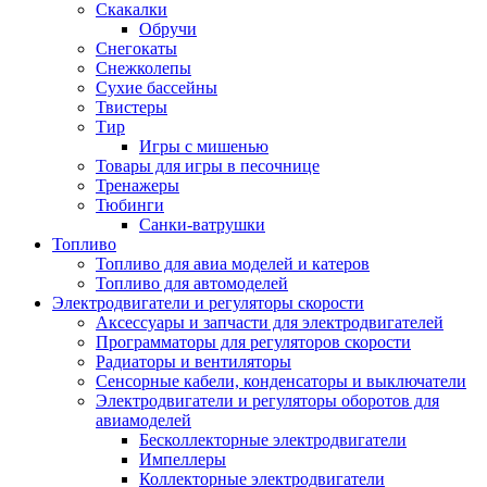
Скакалки
Обручи
Снегокаты
Снежколепы
Сухие бассейны
Твистеры
Тир
Игры с мишенью
Товары для игры в песочнице
Тренажеры
Тюбинги
Санки-ватрушки
Топливо
Топливо для авиа моделей и катеров
Топливо для автомоделей
Электродвигатели и регуляторы скорости
Аксессуары и запчасти для электродвигателей
Программаторы для регуляторов скорости
Радиаторы и вентиляторы
Сенсорные кабели, конденсаторы и выключатели
Электродвигатели и регуляторы оборотов для
авиамоделей
Бесколлекторные электродвигатели
Импеллеры
Коллекторные электродвигатели