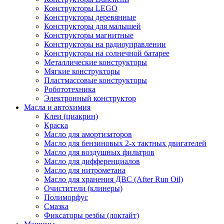
Конструкторы LEGO
Конструкторы деревянные
Конструкторы для малышей
Конструкторы магнитные
Конструкторы на радиоуправлении
Конструкторы на солнечной батарее
Металлические конструкторы
Мягкие конструкторы
Пластмассовые конструкторы
Робототехника
Электронный конструктор
Масла и автохимия
Клеи (циакрин)
Краска
Масло для амортизаторов
Масло для бензиновых 2-х тактных двигателей
Масло для воздушных фильтров
Масло для дифференциалов
Масло для нитрометана
Масло для хранения ДВС (After Run Oil)
Очистители (клинеры)
Полиморфус
Смазка
Фиксаторы резбы (локтайт)