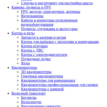
Стенды и инструмент для настройки шасси
Камеры, подвесы и FPV
FPV, модули, передатчики, антенны
Видеокамеры
Кабели и конекторы подключения
видеооборудования
Подвесы, стедикамы и аксессуары
Катера и яхты
Запчасти к катерам и яхтам
Катера для рыбалки с эхолотами и кормушками
Катера игрушки
Катера с ДВС
Катера с электродвигателем
Подводные лодки
Яхты
Квадрокоптеры
3D квадрокоптеры
Гоночные квадрокоптеры
Квадрокоптеры для начинающих
Квадрокоптеры профессиональные для съемки
Квадрокоптеры с камерой
Колесный транспорт
Беговелы
Велосипеды
Внедорожные самокаты