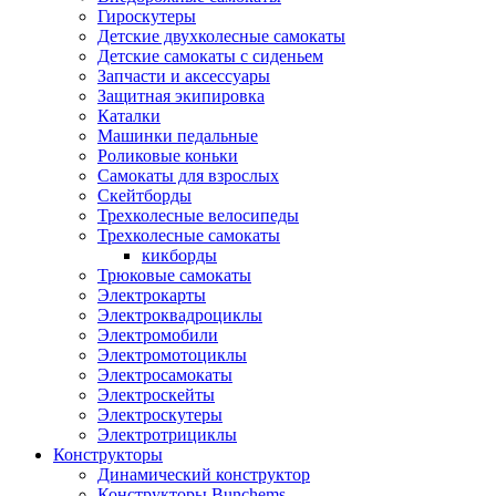
Гироскутеры
Детские двухколесные самокаты
Детские самокаты с сиденьем
Запчасти и аксессуары
Защитная экипировка
Каталки
Машинки педальные
Роликовые коньки
Самокаты для взрослых
Скейтборды
Трехколесные велосипеды
Трехколесные самокаты
кикборды
Трюковые самокаты
Электрокарты
Электроквадроциклы
Электромобили
Электромотоциклы
Электросамокаты
Электроскейты
Электроскутеры
Электротрициклы
Конструкторы
Динамический конструктор
Конструкторы Bunchems