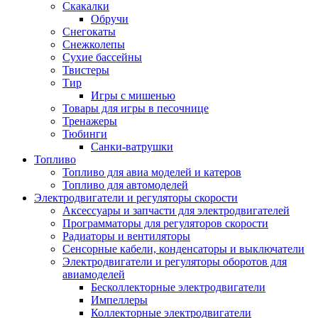
Скакалки
Обручи
Снегокаты
Снежколепы
Сухие бассейны
Твистеры
Тир
Игры с мишенью
Товары для игры в песочнице
Тренажеры
Тюбинги
Санки-ватрушки
Топливо
Топливо для авиа моделей и катеров
Топливо для автомоделей
Электродвигатели и регуляторы скорости
Аксессуары и запчасти для электродвигателей
Программаторы для регуляторов скорости
Радиаторы и вентиляторы
Сенсорные кабели, конденсаторы и выключатели
Электродвигатели и регуляторы оборотов для
авиамоделей
Бесколлекторные электродвигатели
Импеллеры
Коллекторные электродвигатели