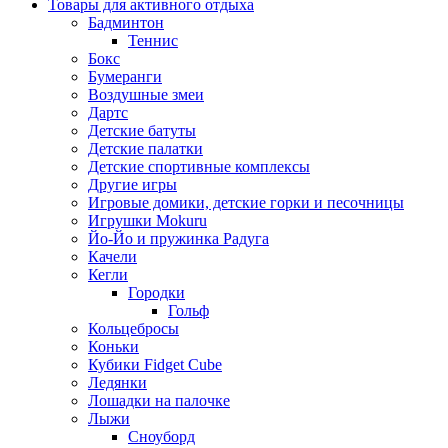
Товары для активного отдыха
Бадминтон
Теннис
Бокс
Бумеранги
Воздушные змеи
Дартс
Детские батуты
Детские палатки
Детские спортивные комплексы
Другие игры
Игровые домики, детские горки и песочницы
Игрушки Mokuru
Йо-Йо и пружинка Радуга
Качели
Кегли
Городки
Гольф
Кольцебросы
Коньки
Кубики Fidget Cube
Ледянки
Лошадки на палочке
Лыжи
Сноуборд