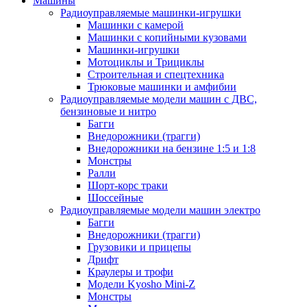
Машины
Радиоуправляемые машинки-игрушки
Машинки с камерой
Машинки с копийными кузовами
Машинки-игрушки
Мотоциклы и Трициклы
Строительная и спецтехника
Трюковые машинки и амфибии
Радиоуправляемые модели машин с ДВС,
бензиновые и нитро
Багги
Внедорожники (трагги)
Внедорожники на бензине 1:5 и 1:8
Монстры
Ралли
Шорт-корс траки
Шоссейные
Радиоуправляемые модели машин электро
Багги
Внедорожники (трагги)
Грузовики и прицепы
Дрифт
Краулеры и трофи
Модели Kyosho Mini-Z
Монстры