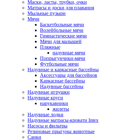
Маски, ласты, трубки, очки
Матрасы и доски для плавания
Мыльные пузыри
Мячи
Баскетбольные мячи
Волейбольные мячи
Гимнастические мячи
Мячи для малышей
Пляжные
надувные мячи
Попрыгунчики-мячи
Футбольные мячи
Надувные и каркасные бассейны
Аксессуары для бассейнов
Каркасные бассейны
Надувные бассейны
Надувные игрушки
Надувные круги
нарукавники
жилеты
Надувные лодки
Надувные матрасы-кровати Intex
Насосы и фильтры
Резиновые прыгуны животные
Санки