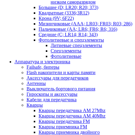
низким саморазрядом
Большие (D; LR20; R20; 373)
Квадратные (3336;3R12)
Крона (9V; 6F22)
Мизинчиковые (AAA; LR03; FR03; R03; 286)
Пальчиковые (AA; LR6; FR6; R6; 316)
Средние (C; LR14; R14; 343)
Фотолитиевые и спецэлементы
Литиевые спецэлементы
Спецэлементы
Фотолитиевые
Аппаратура и электроника
Failsafe, биперы
Flash накопители и карты памяти
Аксессуары для передатчиков
Антенны
Выключатель бортового питания
Гироскопы и аксессуары
Кабели для передатчика
Кварцы
Кварцы передатчика AM 27Mhz
Кварцы передатчика AM 40Mhz
Кварцы передатчика FM
Кварцы приемника FM
Кварцы приемника двойного