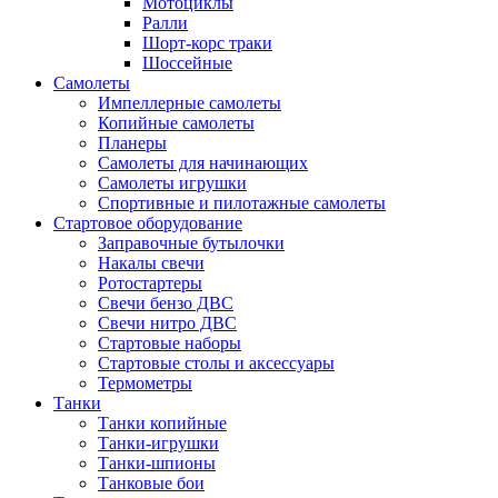
Мотоциклы
Ралли
Шорт-корс траки
Шоссейные
Самолеты
Импеллерные самолеты
Копийные самолеты
Планеры
Самолеты для начинающих
Самолеты игрушки
Спортивные и пилотажные самолеты
Стартовое оборудование
Заправочные бутылочки
Накалы свечи
Ротостартеры
Свечи бензо ДВС
Свечи нитро ДВС
Стартовые наборы
Стартовые столы и аксессуары
Термометры
Танки
Танки копийные
Танки-игрушки
Танки-шпионы
Танковые бои