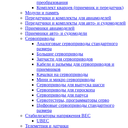
преобразования
Комплект кварцев (приемник и передатчик)
Модули и память
Передатчики и комплекты для авиамоделей
Передатчики и комплекты для авто- и судомоделей
Приемники авиамоделей
Приемники авто- и судомодели
Сервоприводы
Аналоговые сервоприводы стандартного
размера
Большие сервоприводы
Запчасти для сервоприводов
Кабели и разъемы для сервоприводов и
приемников
Качалки на сервоприводы
Мини и микро сервоприводы
Сервоприводы для выпуска шасси
Сервоприводы для гироскопа
Сервоприводы для паруса
Сервотестеры, программаторы серво
Цифровые сервоприводы стандартного
размера
Стабилизаторы напряжения BEC
UBEC
Телеметрия и датчики