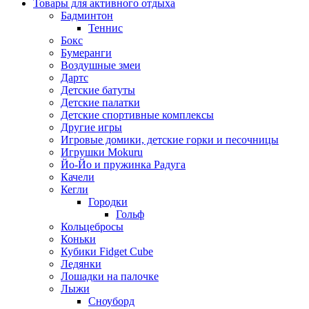
Товары для активного отдыха
Бадминтон
Теннис
Бокс
Бумеранги
Воздушные змеи
Дартс
Детские батуты
Детские палатки
Детские спортивные комплексы
Другие игры
Игровые домики, детские горки и песочницы
Игрушки Mokuru
Йо-Йо и пружинка Радуга
Качели
Кегли
Городки
Гольф
Кольцебросы
Коньки
Кубики Fidget Cube
Ледянки
Лошадки на палочке
Лыжи
Сноуборд