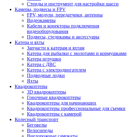
Стенды и инструмент для настройки шасси
Камеры, подвесы и FPV
FPV, модули, передатчики, антенны
Видеокамеры
Кабели и конекторы подключения
видеооборудования
Подвесы, стедикамы и аксессуары
Катера и яхты
Запчасти к катерам и яхтам
Катера для рыбалки с эхолотами и кормушками
Катера игрушки
Катера с ДВС
Катера с электродвигателем
Подводные лодки
Яхты
Квадрокоптеры
3D квадрокоптеры
Гоночные квадрокоптеры
Квадрокоптеры для начинающих
Квадрокоптеры профессиональные для съемки
Квадрокоптеры с камерой
Колесный транспорт
Беговелы
Велосипеды
Внедорожные самокаты