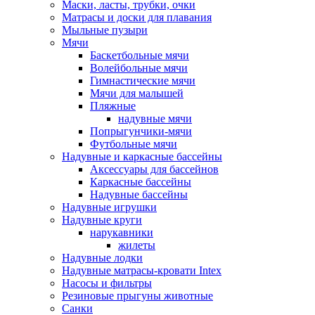
Маски, ласты, трубки, очки
Матрасы и доски для плавания
Мыльные пузыри
Мячи
Баскетбольные мячи
Волейбольные мячи
Гимнастические мячи
Мячи для малышей
Пляжные
надувные мячи
Попрыгунчики-мячи
Футбольные мячи
Надувные и каркасные бассейны
Аксессуары для бассейнов
Каркасные бассейны
Надувные бассейны
Надувные игрушки
Надувные круги
нарукавники
жилеты
Надувные лодки
Надувные матрасы-кровати Intex
Насосы и фильтры
Резиновые прыгуны животные
Санки