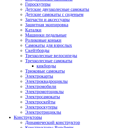
Гироскутеры
Детские двухколесные самокаты
Детские самокаты с сиденьем
Запчасти и аксессуары
Защитная экипировка
Каталки
Машинки педальные
Роликовые коньки
Самокаты для взрослых
Скейтборды
Трехколесные велосипеды
Трехколесные самокаты
кикборды
Трюковые самокаты
Электрокарты
Электроквадроциклы
Электромобили
Электромотоциклы
Электросамокаты
Электроскейты
Электроскутеры
Электротрициклы
Конструкторы
Динамический конструктор
Конструкторы Bunchems