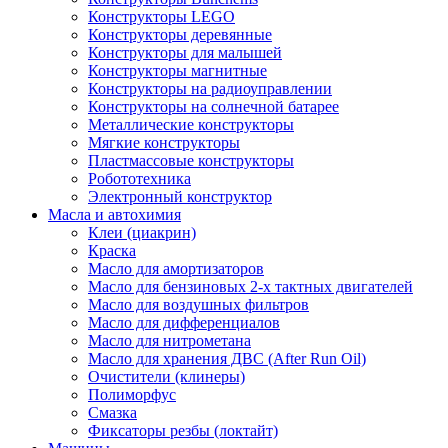
Конструкторы LEGO
Конструкторы деревянные
Конструкторы для малышей
Конструкторы магнитные
Конструкторы на радиоуправлении
Конструкторы на солнечной батарее
Металлические конструкторы
Мягкие конструкторы
Пластмассовые конструкторы
Робототехника
Электронный конструктор
Масла и автохимия
Клеи (циакрин)
Краска
Масло для амортизаторов
Масло для бензиновых 2-х тактных двигателей
Масло для воздушных фильтров
Масло для дифференциалов
Масло для нитрометана
Масло для хранения ДВС (After Run Oil)
Очистители (клинеры)
Полиморфус
Смазка
Фиксаторы резбы (локтайт)