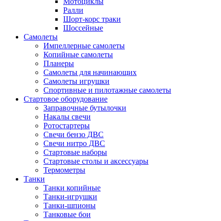
Мотоциклы
Ралли
Шорт-корс траки
Шоссейные
Самолеты
Импеллерные самолеты
Копийные самолеты
Планеры
Самолеты для начинающих
Самолеты игрушки
Спортивные и пилотажные самолеты
Стартовое оборудование
Заправочные бутылочки
Накалы свечи
Ротостартеры
Свечи бензо ДВС
Свечи нитро ДВС
Стартовые наборы
Стартовые столы и аксессуары
Термометры
Танки
Танки копийные
Танки-игрушки
Танки-шпионы
Танковые бои