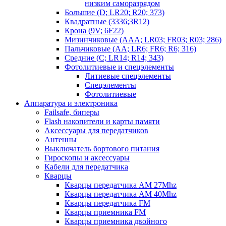
низким саморазрядом
Большие (D; LR20; R20; 373)
Квадратные (3336;3R12)
Крона (9V; 6F22)
Мизинчиковые (AAA; LR03; FR03; R03; 286)
Пальчиковые (AA; LR6; FR6; R6; 316)
Средние (C; LR14; R14; 343)
Фотолитиевые и спецэлементы
Литиевые спецэлементы
Спецэлементы
Фотолитиевые
Аппаратура и электроника
Failsafe, биперы
Flash накопители и карты памяти
Аксессуары для передатчиков
Антенны
Выключатель бортового питания
Гироскопы и аксессуары
Кабели для передатчика
Кварцы
Кварцы передатчика AM 27Mhz
Кварцы передатчика AM 40Mhz
Кварцы передатчика FM
Кварцы приемника FM
Кварцы приемника двойного