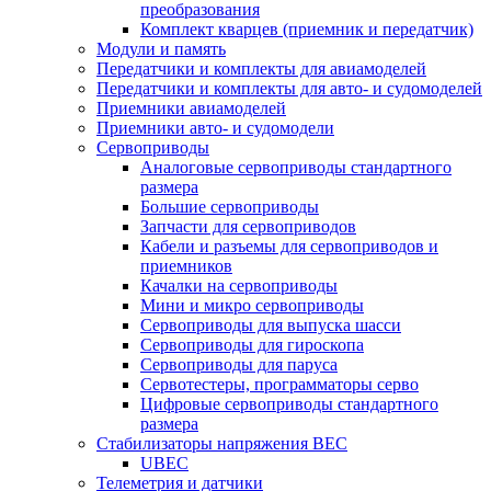
преобразования
Комплект кварцев (приемник и передатчик)
Модули и память
Передатчики и комплекты для авиамоделей
Передатчики и комплекты для авто- и судомоделей
Приемники авиамоделей
Приемники авто- и судомодели
Сервоприводы
Аналоговые сервоприводы стандартного
размера
Большие сервоприводы
Запчасти для сервоприводов
Кабели и разъемы для сервоприводов и
приемников
Качалки на сервоприводы
Мини и микро сервоприводы
Сервоприводы для выпуска шасси
Сервоприводы для гироскопа
Сервоприводы для паруса
Сервотестеры, программаторы серво
Цифровые сервоприводы стандартного
размера
Стабилизаторы напряжения BEC
UBEC
Телеметрия и датчики