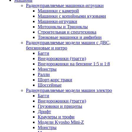
Машины
Радиоуправляемые машинки-игрушки
Машинки с камерой
Машинки с копийными кузовами
Машинки-игрушки
Мотоциклы и Трициклы
Строительная и спецтехника
Трюковые машинки и амфибии
Радиоуправляемые модели машин с ДВС,
бензиновые и нитро
Багги
Внедорожники (трагги)
Внедорожники на бензине 1:5 и 1:8
Монстры
Ралли
Шорт-корс траки
Шоссейные
Радиоуправляемые модели машин электро
Багги
Внедорожники (трагги)
Грузовики и прицепы
Дрифт
Краулеры и трофи
Модели Kyosho Mini-Z
Монстры