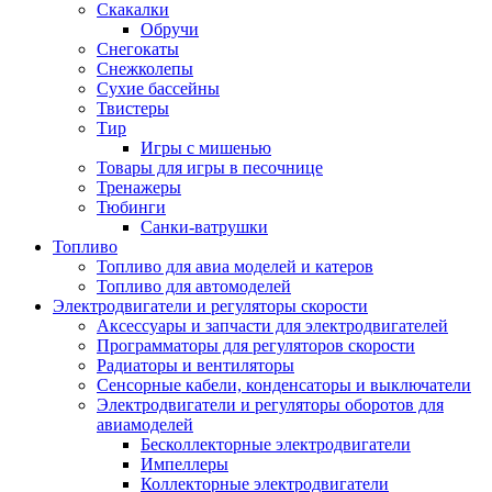
Скакалки
Обручи
Снегокаты
Снежколепы
Сухие бассейны
Твистеры
Тир
Игры с мишенью
Товары для игры в песочнице
Тренажеры
Тюбинги
Санки-ватрушки
Топливо
Топливо для авиа моделей и катеров
Топливо для автомоделей
Электродвигатели и регуляторы скорости
Аксессуары и запчасти для электродвигателей
Программаторы для регуляторов скорости
Радиаторы и вентиляторы
Сенсорные кабели, конденсаторы и выключатели
Электродвигатели и регуляторы оборотов для
авиамоделей
Бесколлекторные электродвигатели
Импеллеры
Коллекторные электродвигатели